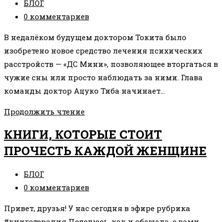
Рубрика
БЛОГ
НЕ
записи:
Комментарии
0 комментариев
ЗАМУЖЕМ?
к
В недалёком будущем доктором Токита было
записи:
изобретено новое средство лечения психических
расстройств — «ДС Мини», позволяющее вторгаться в
чужие сны или просто наблюдать за ними. Глава
команды доктор Ацуко Тиба начинает…
ФИЛЬМ
Продолжить чтение
НА
КНИГИ, КОТОРЫЕ СТОИТ
ВЫХОДНЫЕ:
ПРОЧЕСТЬ КАЖДОЙ ЖЕНЩИНЕ
«ПАПРИКА
(2006)»
Рубрика
БЛОГ
записи:
Комментарии
0 комментариев
к
Привет, друзья! У нас сегодня в эфире рубрика
записи:
#книготерапия Поделюсь, как и обещала, с вами