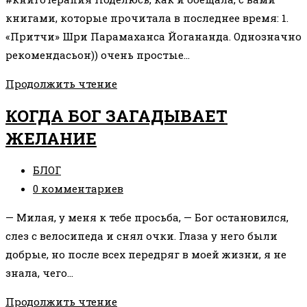
книгами, которые прочитала в последнее время: 1.
«Притчи» Шри Парамаханса Йогананда. Однозначно
рекомендасьон)) очень простые…
КНИГИ,
Продолжить чтение
КОТОРЫЕ
КОГДА БОГ ЗАГАДЫВАЕТ
СТОИТ
ЖЕЛАНИЕ
ПРОЧЕСТЬ
КАЖДОЙ
Рубрика
БЛОГ
ЖЕНЩИНЕ
записи:
Комментарии
0 комментариев
к
— Милая, у меня к тебе просьба, — Бог остановился,
записи:
слез с велосипеда и снял очки. Глаза у него были
добрые, но после всех передряг в моей жизни, я не
знала, чего…
КОГДА
Продолжить чтение