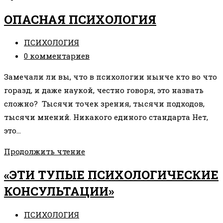
БОГ
ОПАСНАЯ ПСИХОЛОГИЯ
ЗАГАДЫВАЕТ
ЖЕЛАНИЕ
Рубрика
ПСИХОЛОГИЯ
записи:
Комментарии
0 комментариев
к
Замечали ли вы, что в психологии нынче кто во что
записи:
горазд, и даже наукой, честно говоря, это назвать
сложно? Тысячи точек зрения, тысячи подходов,
тысячи мнений. Никакого единого стандарта Нет,
это…
ОПАСНАЯ
Продолжить чтение
ПСИХОЛОГИЯ
«ЭТИ ТУПЫЕ ПСИХОЛОГИЧЕСКИЕ
КОНСУЛЬТАЦИИ»
Рубрика
ПСИХОЛОГИЯ