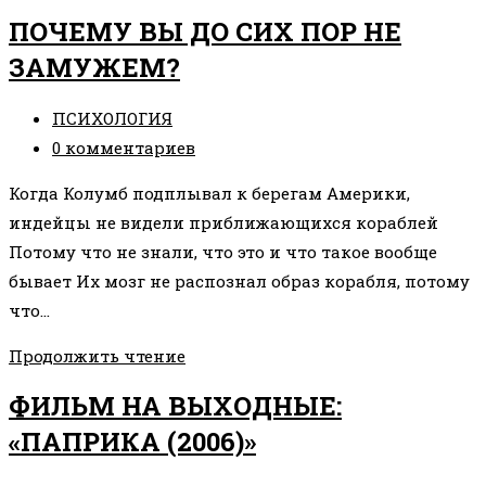
ЧТО
ПОЧЕМУ ВЫ ДО СИХ ПОР НЕ
МОЖЕТ
ЗАМУЖЕМ?
СДЕЛАТЬ
ВЗРОСЛЫЙ,
Рубрика
ПСИХОЛОГИЯ
НЕ
записи:
Комментарии
0 комментариев
СПОСОБЕН
к
СДЕЛАТЬ
Когда Колумб подплывал к берегам Америки,
записи:
РЕБЕНОК
индейцы не видели приближающихся кораблей
Потому что не знали, что это и что такое вообще
бывает Их мозг не распознал образ корабля, потому
что…
ПОЧЕМУ
Продолжить чтение
ВЫ
ФИЛЬМ НА ВЫХОДНЫЕ:
ДО
«ПАПРИКА (2006)»
СИХ
ПОР