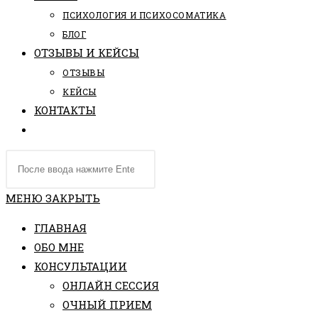
ПCИХОЛОГИЯ И ПСИХОСОМАТИКА
БЛОГ
ОТЗЫВЫ И КЕЙСЫ
ОТЗЫВЫ
КЕЙСЫ
КОНТАКТЫ
ПЕРЕКЛЮЧИТЬ
ПОИСК
Поиск
ПО
на
ВЕБ-
сайте
МЕНЮ
ЗАКРЫТЬ
САЙТУ
ГЛАВНАЯ
ОБО МНЕ
КОНСУЛЬТАЦИИ
ОНЛАЙН СЕССИЯ
ОЧНЫЙ ПРИЕМ