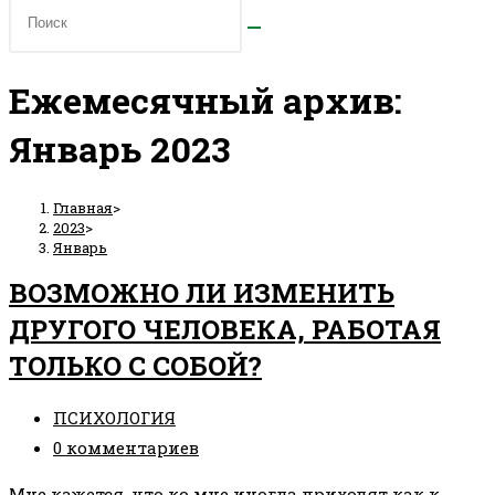
Ежемесячный архив:
Январь 2023
Главная
>
2023
>
Январь
ВОЗМОЖНО ЛИ ИЗМЕНИТЬ
ДРУГОГО ЧЕЛОВЕКА, РАБОТАЯ
ТОЛЬКО С СОБОЙ?
Рубрика
ПСИХОЛОГИЯ
записи:
Комментарии
0 комментариев
к
Мне кажется, что ко мне иногда приходят как к