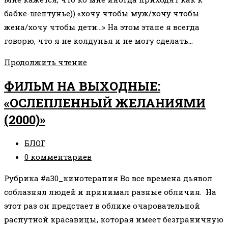
записи:
бабке-шептунье)) «хочу чтобы муж/хочу чтобы
жена/хочу чтобы дети…» На этом этапе я всегда
говорю, что я не колдунья и не могу сделать…
ВОЗМОЖНО
Продолжить чтение
ЛИ
ФИЛЬМ НА ВЫХОДНЫЕ:
ИЗМЕНИТЬ
«ОСЛЕПЛЕННЫЙ ЖЕЛАНИЯМИ
ДРУГОГО
(2000)»
ЧЕЛОВЕКА,
РАБОТАЯ
Рубрика
БЛОГ
ТОЛЬКО
записи:
Комментарии
0 комментариев
С
к
СОБОЙ?
Рубрика #а30_кинотерапия Во все времена дьявол
записи:
соблазнял людей и принимал разные обличия. На
этот раз он предстает в облике очаровательной
распутной красавицы, которая имеет безграничную