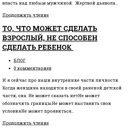
власть над любым мужчиной. Жертвой дьявола…
ФИЛЬМ
Продолжить чтение
НА
ТО, ЧТО МОЖЕТ СДЕЛАТЬ
ВЫХОДНЫЕ:
ВЗРОСЛЫЙ, НЕ СПОСОБЕН
«ОСЛЕПЛЕННЫЙ
СДЕЛАТЬ РЕБЕНОК
ЖЕЛАНИЯМИ
(2000)»
Рубрика
БЛОГ
записи:
Комментарии
0 комментариев
к
И я сейчас про наши внутренние части личности
записи:
Когда женщина находится в своей раненой детской
части, она: Не может сказать нетНе может
обозначить границыНе может выставить свои
условияНе может проявиться…
ТО,
Продолжить чтение