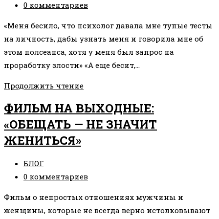
записи:
Комментарии
0 комментариев
к
«Меня бесило, что психолог давала мне тупые тесты
записи:
на личность, дабы узнать меня и говорила мне об
этом полсеанса, хотя у меня был запрос на
проработку злости» «А еще бесит,…
«ЭТИ
Продолжить чтение
ТУПЫЕ
ФИЛЬМ НА ВЫХОДНЫЕ:
ПСИХОЛОГИЧЕСКИЕ
«ОБЕЩАТЬ — НЕ ЗНАЧИТ
КОНСУЛЬТАЦИИ»
ЖЕНИТЬСЯ»
Рубрика
БЛОГ
записи:
Комментарии
0 комментариев
к
Фильм о непростых отношениях мужчины и
записи:
женщины, которые не всегда верно истолковывают