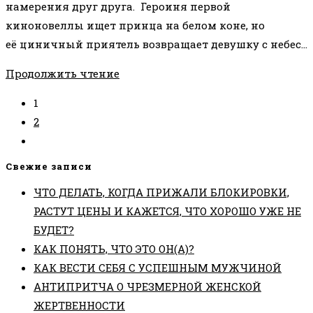
намерения друг друга. Героиня первой
киноновеллы ищет принца на белом коне, но
её циничный приятель возвращает девушку с небес…
ФИЛЬМ
Продолжить чтение
НА
1
ВЫХОДНЫЕ:
2
«ОБЕЩАТЬ
Перейти
—
на
НЕ
Свежие записи
следующую
ЗНАЧИТ
ЧТО ДЕЛАТЬ, КОГДА ПРИЖАЛИ БЛОКИРОВКИ,
страницу
ЖЕНИТЬСЯ»
РАСТУТ ЦЕНЫ И КАЖЕТСЯ, ЧТО ХОРОШО УЖЕ НЕ
БУДЕТ?
КАК ПОНЯТЬ, ЧТО ЭТО ОН(А)?
КАК ВЕСТИ СЕБЯ С УСПЕШНЫМ МУЖЧИНОЙ
АНТИПРИТЧА О ЧРЕЗМЕРНОЙ ЖЕНСКОЙ
ЖЕРТВЕННОСТИ