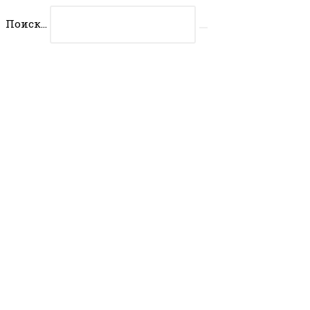
Перейти
Поиск...
к
Искать
содержимому