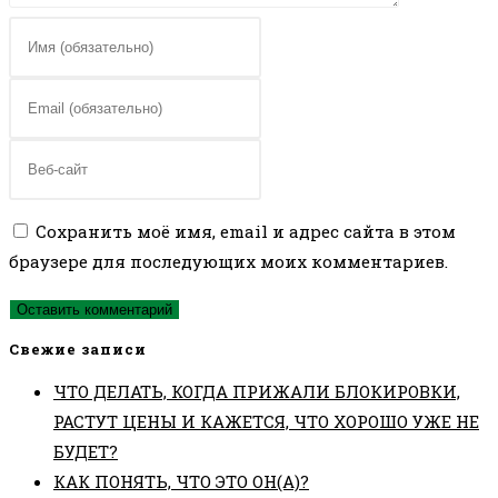
Введите
свое
имя
Введите
или
свой
имя
email-
Введите
пользователя,
адрес,
URL
чтобы
чтобы
вашего
Сохранить моё имя, email и адрес сайта в этом
прокомментировать
прокомментировать
веб-
браузере для последующих моих комментариев.
сайта
(необязательно)
Свежие записи
ЧТО ДЕЛАТЬ, КОГДА ПРИЖАЛИ БЛОКИРОВКИ,
РАСТУТ ЦЕНЫ И КАЖЕТСЯ, ЧТО ХОРОШО УЖЕ НЕ
БУДЕТ?
КАК ПОНЯТЬ, ЧТО ЭТО ОН(А)?