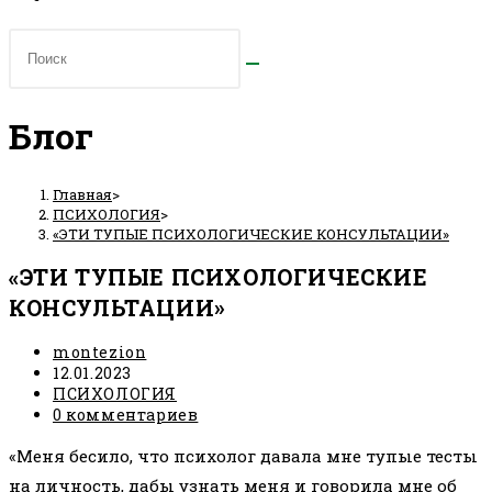
Блог
Главная
>
ПСИХОЛОГИЯ
>
«ЭТИ ТУПЫЕ ПСИХОЛОГИЧЕСКИЕ КОНСУЛЬТАЦИИ»
«ЭТИ ТУПЫЕ ПСИХОЛОГИЧЕСКИЕ
КОНСУЛЬТАЦИИ»
Автор
montezion
записи:
Запись
12.01.2023
опубликована:
Рубрика
ПСИХОЛОГИЯ
записи:
Комментарии
0 комментариев
к
«Меня бесило, что психолог давала мне тупые тесты
записи:
на личность, дабы узнать меня и говорила мне об