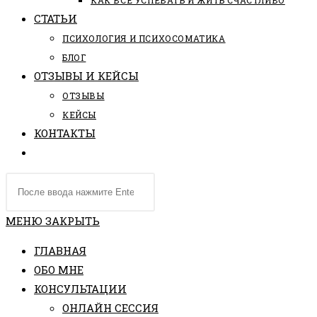
КАК ВСЕ УСПЕВАТЬ И ЖИТЬ СЧАСТЛИВО
СТАТЬИ
ПCИХОЛОГИЯ И ПСИХОСОМАТИКА
БЛОГ
ОТЗЫВЫ И КЕЙСЫ
ОТЗЫВЫ
КЕЙСЫ
КОНТАКТЫ
ПЕРЕКЛЮЧИТЬ
ПОИСК
Поиск
ПО
на
ВЕБ-
сайте
МЕНЮ
ЗАКРЫТЬ
САЙТУ
ГЛАВНАЯ
ОБО МНЕ
КОНСУЛЬТАЦИИ
ОНЛАЙН СЕССИЯ