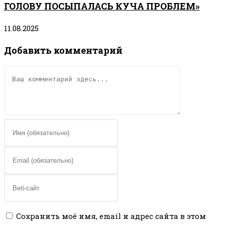
ГОЛОВУ ПОСЫПАЛАСЬ КУЧА ПРОБЛЕМ»
11.08.2025
Добавить комментарий
Комментарий
Введите
свое
имя
Введите
или
свой
имя
email-
Введите
пользователя,
адрес,
URL
чтобы
чтобы
вашего
Сохранить моё имя, email и адрес сайта в этом
прокомментировать
прокомментировать
веб-