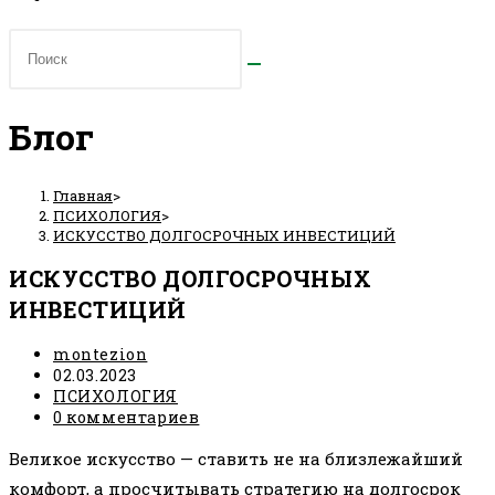
Блог
Главная
>
ПСИХОЛОГИЯ
>
ИСКУССТВО ДОЛГОСРОЧНЫХ ИНВЕСТИЦИЙ
ИСКУССТВО ДОЛГОСРОЧНЫХ
ИНВЕСТИЦИЙ
Автор
montezion
записи:
Запись
02.03.2023
опубликована:
Рубрика
ПСИХОЛОГИЯ
записи:
Комментарии
0 комментариев
к
Великое искусство — ставить не на близлежайший
записи:
комфорт, а просчитывать стратегию на долгосрок