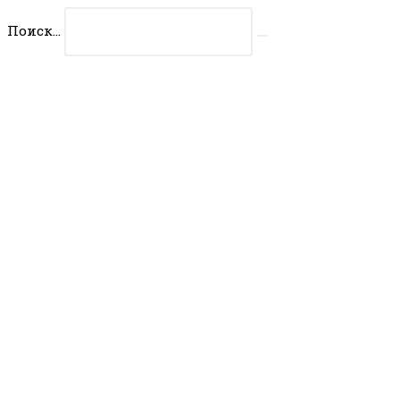
Перейти
Поиск...
к
Искать
содержимому