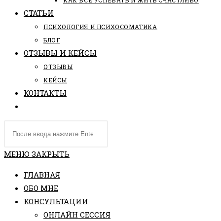
КАК ВСЕ УСПЕВАТЬ И ЖИТЬ СЧАСТЛИВО
СТАТЬИ
ПCИХОЛОГИЯ И ПСИХОСОМАТИКА
БЛОГ
ОТЗЫВЫ И КЕЙСЫ
ОТЗЫВЫ
КЕЙСЫ
КОНТАКТЫ
ПЕРЕКЛЮЧИТЬ
ПОИСК
Поиск
ПО
на
ВЕБ-
сайте
МЕНЮ
ЗАКРЫТЬ
САЙТУ
ГЛАВНАЯ
ОБО МНЕ
КОНСУЛЬТАЦИИ
ОНЛАЙН СЕССИЯ