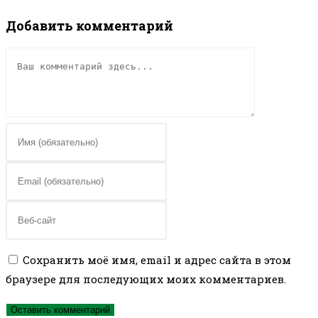
Добавить комментарий
Комментарий
Введите
свое
имя
Введите
или
свой
имя
email-
Введите
пользователя,
адрес,
URL
чтобы
чтобы
вашего
Сохранить моё имя, email и адрес сайта в этом
прокомментировать
прокомментировать
веб-
браузере для последующих моих комментариев.
сайта
(необязательно)