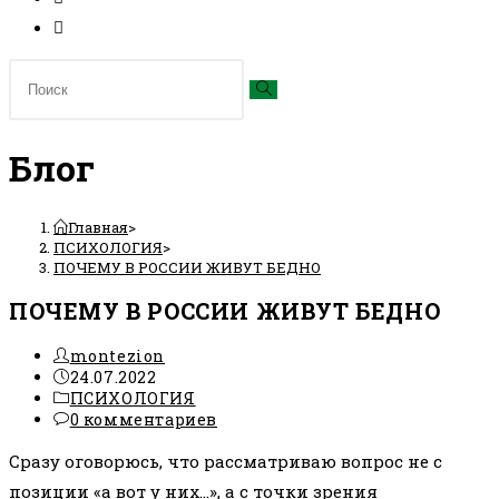
Блог
Главная
>
ПСИХОЛОГИЯ
>
ПОЧЕМУ В РОССИИ ЖИВУТ БЕДНО
ПОЧЕМУ В РОССИИ ЖИВУТ БЕДНО
Автор
montezion
записи:
Запись
24.07.2022
опубликована:
Рубрика
ПСИХОЛОГИЯ
записи:
Комментарии
0 комментариев
к
Сразу оговорюсь, что рассматриваю вопрос не с
записи:
позиции «а вот у них…», а с точки зрения