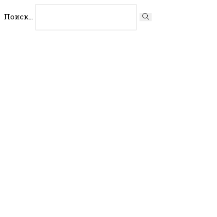
Перейти
Поиск...
Искать
к
содержимому