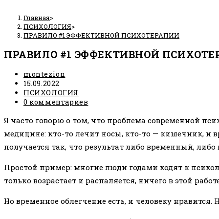
Главная
>
ПСИХОЛОГИЯ
>
ПРАВИЛО #1 ЭФФЕКТИВНОЙ ПСИХОТЕРАПИИ
ПРАВИЛО #1 ЭФФЕКТИВНОЙ ПСИХОТ
Автор
montezion
записи:
Запись
15.09.2022
опубликована:
Рубрика
ПСИХОЛОГИЯ
записи:
Комментарии
0 комментариев
к
Я часто говорю о том, что проблема современной псих
записи:
медицине: кто-то лечит носы, кто-то — кишечник, и в
получается так, что результат либо временный, либо 
Простой пример: многие люди годами ходят к психоло
только возрастает и распаляется, ничего в этой работ
Но временное облегчение есть, и человеку нравится. Н