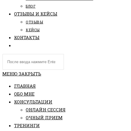
БЛОГ
ОТЗЫВЫ И КЕЙСЫ
ОТЗЫВЫ
КЕЙСЫ
КОНТАКТЫ
ПЕРЕКЛЮЧИТЬ
ПОИСК
Поиск
ПО
на
ВЕБ-
сайте
МЕНЮ
ЗАКРЫТЬ
САЙТУ
ГЛАВНАЯ
ОБО МНЕ
КОНСУЛЬТАЦИИ
ОНЛАЙН СЕССИЯ
ОЧНЫЙ ПРИЕМ
ТРЕНИНГИ