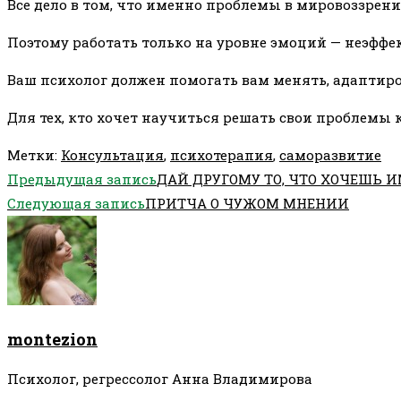
Все дело в том, что именно проблемы в мировоззре
Поэтому работать только на уровне эмоций — неэффе
Ваш психолог должен помогать вам менять, адаптиров
Для тех, кто хочет научиться решать свои проблемы
Метки
:
Консультация
,
психотерапия
,
саморазвитие
Еще
Предыдущая запись
ДАЙ ДРУГОМУ ТО, ЧТО ХОЧЕШЬ 
статьи
Следующая запись
ПРИТЧА О ЧУЖОМ МНЕНИИ
montezion
Психолог, регрессолог Анна Владимирова