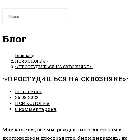
Блог
Главная
>
ПСИХОЛОГИЯ
>
•«ПРОСТУДИШЬСЯ НА СКВОЗНЯКЕ»•
•«ПРОСТУДИШЬСЯ НА СКВОЗНЯКЕ»•
Автор
montezion
записи:
Запись
25.08.2022
опубликована:
Рубрика
ПСИХОЛОГИЯ
записи:
Комментарии
0 комментариев
к
⠀
записи:
Мне кажется, все мы, рожденные в советском и
постсоветском пространстве, были выращены на