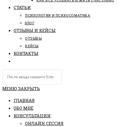
КАК ВСЕ УСПЕВАТЬ И ЖИТЬ СЧАСТЛИВО
СТАТЬИ
ПCИХОЛОГИЯ И ПСИХОСОМАТИКА
БЛОГ
ОТЗЫВЫ И КЕЙСЫ
ОТЗЫВЫ
КЕЙСЫ
КОНТАКТЫ
ПЕРЕКЛЮЧИТЬ
ПОИСК
Поиск
ПО
на
ВЕБ-
сайте
МЕНЮ
ЗАКРЫТЬ
САЙТУ
ГЛАВНАЯ
ОБО МНЕ
КОНСУЛЬТАЦИИ
ОНЛАЙН СЕССИЯ