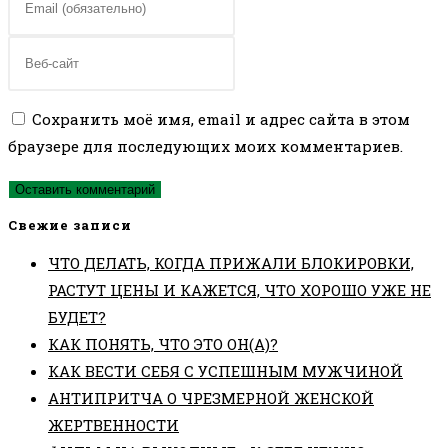
или
свой
имя
email-
Введите
пользователя,
адрес,
URL
чтобы
чтобы
вашего
Сохранить моё имя, email и адрес сайта в этом
прокомментировать
прокомментировать
веб-
браузере для последующих моих комментариев.
сайта
(необязательно)
Свежие записи
ЧТО ДЕЛАТЬ, КОГДА ПРИЖАЛИ БЛОКИРОВКИ,
РАСТУТ ЦЕНЫ И КАЖЕТСЯ, ЧТО ХОРОШО УЖЕ НЕ
БУДЕТ?
КАК ПОНЯТЬ, ЧТО ЭТО ОН(А)?
КАК ВЕСТИ СЕБЯ С УСПЕШНЫМ МУЖЧИНОЙ
АНТИПРИТЧА О ЧРЕЗМЕРНОЙ ЖЕНСКОЙ
ЖЕРТВЕННОСТИ