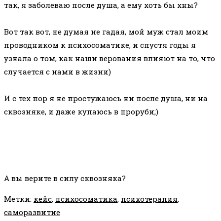
так, я заболеваю после душа, а ему хоть бы хны?
⠀
Вот так вот, не думая не гадая, мой муж стал моим
проводником к психосоматике, и спустя годы я
узнала о том, как наши верования влияют на то, что
случается с нами в жизни)
⠀
И с тех пор я не простужаюсь ни после душа, ни на
сквозняке, и даже купаюсь в проруби;)
⠀
А вы верите в силу сквозняка?
Метки
:
кейс
,
психосоматика
,
психотерапия
,
саморазвитие