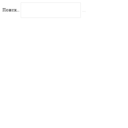
Перейти
Поиск...
к
Искать
содержимому