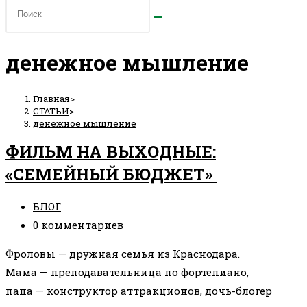
денежное мышление
Главная
>
СТАТЬИ
>
денежное мышление
ФИЛЬМ НА ВЫХОДНЫЕ:
«СЕМЕЙНЫЙ БЮДЖЕТ»
Рубрика
БЛОГ
записи:
Комментарии
0 комментариев
к
Фроловы — дружная семья из Краснодара.
записи:
Мама — преподавательница по фортепиано,
папа — конструктор аттракционов, дочь-блогер