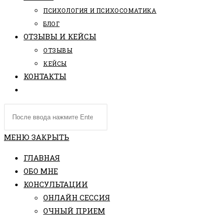
ПCИХОЛОГИЯ И ПСИХОСОМАТИКА
БЛОГ
ОТЗЫВЫ И КЕЙСЫ
ОТЗЫВЫ
КЕЙСЫ
КОНТАКТЫ
ПЕРЕКЛЮЧИТЬ
ПОИСК
Поиск
ПО
на
ВЕБ-
сайте
МЕНЮ
ЗАКРЫТЬ
САЙТУ
ГЛАВНАЯ
ОБО МНЕ
КОНСУЛЬТАЦИИ
ОНЛАЙН СЕССИЯ
ОЧНЫЙ ПРИЕМ