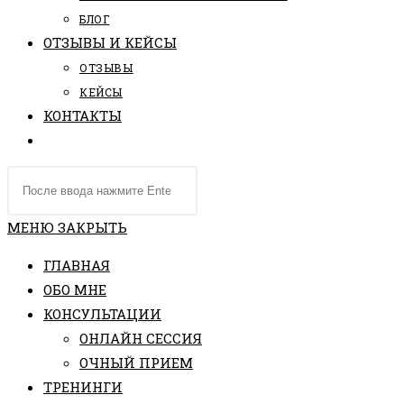
БЛОГ
ОТЗЫВЫ И КЕЙСЫ
ОТЗЫВЫ
КЕЙСЫ
КОНТАКТЫ
ПЕРЕКЛЮЧИТЬ
ПОИСК
Поиск
ПО
на
ВЕБ-
сайте
МЕНЮ
ЗАКРЫТЬ
САЙТУ
ГЛАВНАЯ
ОБО МНЕ
КОНСУЛЬТАЦИИ
ОНЛАЙН СЕССИЯ
ОЧНЫЙ ПРИЕМ
ТРЕНИНГИ