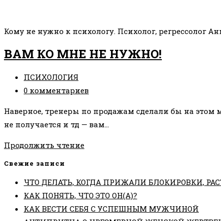
Кому не нужно к психологу. Психолог, регрессолог А
ВАМ КО МНЕ НЕ НУЖНО!
Рубрика
ПСИХОЛОГИЯ
записи:
Комментарии
0 комментариев
к
Наверное, тренеры по продажам сделали бы на этом ме
записи:
не получается и тд — вам…
ВАМ
Продолжить чтение
КО
Свежие записи
МНЕ
ЧТО ДЕЛАТЬ, КОГДА ПРИЖАЛИ БЛОКИРОВКИ, РАС
НЕ
КАК ПОНЯТЬ, ЧТО ЭТО ОН(А)?
НУЖНО!
КАК ВЕСТИ СЕБЯ С УСПЕШНЫМ МУЖЧИНОЙ