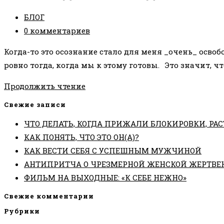
Рубрика
БЛОГ
записи:
Комментарии
0 комментариев
к
Когда-то это осознание стало для меня _очень_ осв
записи:
ровно тогда, когда мы к этому готовы.⠀Это значит, ч
ВСЕ
Продолжить чтение
ВСЕГДА
Свежие записи
ПРОИСХОДИТ
ЧТО ДЕЛАТЬ, КОГДА ПРИЖАЛИ БЛОКИРОВКИ, РАС
ВОВРЕМЯ
КАК ПОНЯТЬ, ЧТО ЭТО ОН(А)?
КАК ВЕСТИ СЕБЯ С УСПЕШНЫМ МУЖЧИНОЙ
АНТИПРИТЧА О ЧРЕЗМЕРНОЙ ЖЕНСКОЙ ЖЕРТВЕ
ФИЛЬМ НА ВЫХОДНЫЕ: «К СЕБЕ НЕЖНО»
Свежие комментарии
Рубрики