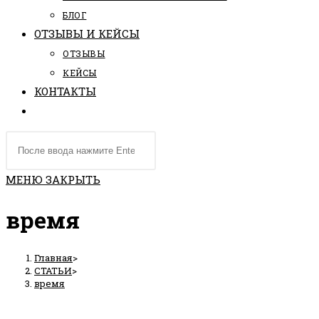
БЛОГ
ОТЗЫВЫ И КЕЙСЫ
ОТЗЫВЫ
КЕЙСЫ
КОНТАКТЫ
ПЕРЕКЛЮЧИТЬ
ПОИСК
Поиск
ПО
на
ВЕБ-
сайте
МЕНЮ
ЗАКРЫТЬ
САЙТУ
время
Главная
>
СТАТЬИ
>
время