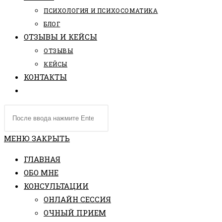
ПCИХОЛОГИЯ И ПСИХОСОМАТИКА
БЛОГ
ОТЗЫВЫ И КЕЙСЫ
ОТЗЫВЫ
КЕЙСЫ
КОНТАКТЫ
ПЕРЕКЛЮЧИТЬ
ПОИСК
Поиск
ПО
на
ВЕБ-
сайте
МЕНЮ
ЗАКРЫТЬ
САЙТУ
ГЛАВНАЯ
ОБО МНЕ
КОНСУЛЬТАЦИИ
ОНЛАЙН СЕССИЯ
ОЧНЫЙ ПРИЕМ