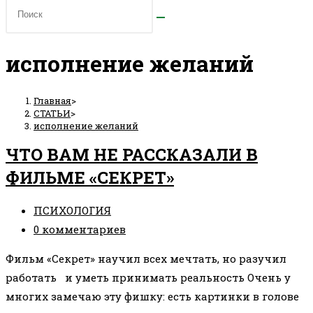
исполнение желаний
Главная
>
СТАТЬИ
>
исполнение желаний
ЧТО ВАМ НЕ РАССКАЗАЛИ В
ФИЛЬМЕ «СЕКРЕТ»
Рубрика
ПСИХОЛОГИЯ
записи:
Комментарии
0 комментариев
к
Фильм «Секрет» научил всех мечтать, но разучил
записи:
работать и уметь принимать реальность Очень у
многих замечаю эту фишку: есть картинки в голове