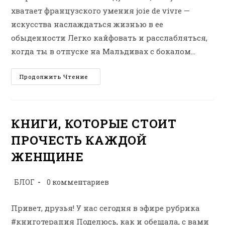
хватает французского умения joie de vivre —
искусства наслаждаться жизнью в ее
обыденности Легко кайфовать и расслабляться,
когда ты в отпуске на Мальдивах с бокалом…
«В
Продолжить Чтение
ПЕТЕРБУРГЕ
ВРЕМЯ
ЧАЯ»
КНИГИ, КОТОРЫЕ СТОИТ
ПРОЧЕСТЬ КАЖДОЙ
ЖЕНЩИНЕ
Рубрика
Комментарии
БЛОГ
0 комментариев
записи:
к
записи:
Привет, друзья! У нас сегодня в эфире рубрика
#книготерапия Поделюсь, как и обещала, с вами