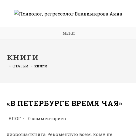
Перейти
к
содержимому
МЕНЮ
книги
>
СТАТЬИ
>
книги
«В ПЕТЕРБУРГЕ ВРЕМЯ ЧАЯ»
Рубрика
Комментарии
БЛОГ
0 комментариев
записи:
к
записи:
#хорошаякнига Рекомендую всем, кому не