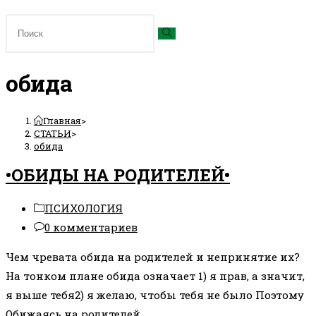
обида
Главная
>
СТАТЬИ
>
обида
•ОБИДЫ НА РОДИТЕЛЕЙ•
Рубрика
ПСИХОЛОГИЯ
записи:
Комментарии
0 комментариев
к
Чем чревата обида на родителей и непринятие их?
записи:
На тонком плане обида означает 1) я прав, а значит,
я выше тебя2) я желаю, чтобы тебя не было Поэтому
Обижаясь на родителей,…