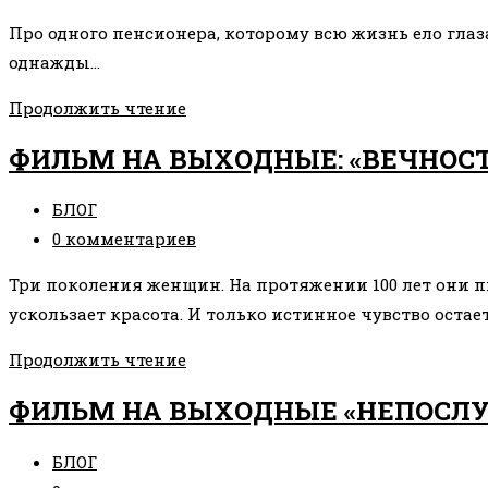
БУДУЩЕГО
к
Про одного пенсионера, которому всю жизнь ело глаза 
записи:
однажды…
ПРИТЧА
Продолжить чтение
ОТ
ФИЛЬМ НА ВЫХОДНЫЕ: «ВЕЧНОСТЬ
ЗАВИСТИ
😉
Рубрика
БЛОГ
записи:
Комментарии
0 комментариев
к
Три поколения женщин. На протяжении 100 лет они 
записи:
ускользает красота. И только истинное чувство оста
ФИЛЬМ
Продолжить чтение
НА
ФИЛЬМ НА ВЫХОДНЫЕ «НЕПОСЛ
ВЫХОДНЫЕ:
«ВЕЧНОСТЬ»
Рубрика
БЛОГ
(2016)