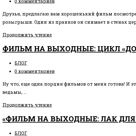
записи:
Комментарии
0 комментариев
к
Друзья, предлагаю вам хорошенький фильм посмотрет
записи:
розыгрыши. Один из пранков он снимает в стенах цер
ФИЛЬМ
Продолжить чтение
НА
ФИЛЬМ НА ВЫХОДНЫЕ: ЦИКЛ «ДО
ВЫХОДНЫЕ
«НЕПОСЛУШНИК»
Рубрика
БЛОГ
записи:
Комментарии
0 комментариев
к
Ну что, еще одна порция фильмов от меня готова! И э
записи:
ведьмы, …
ФИЛЬМ
Продолжить чтение
НА
«ФИЛЬМ НА ВЫХОДНЫЕ: ЛАК ДЛЯ
ВЫХОДНЫЕ:
ЦИКЛ
Рубрика
БЛОГ