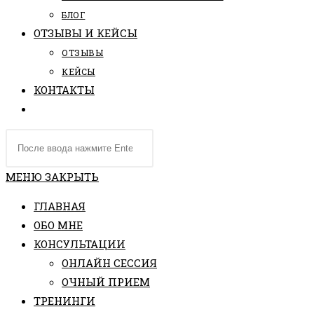
БЛОГ
ОТЗЫВЫ И КЕЙСЫ
ОТЗЫВЫ
КЕЙСЫ
КОНТАКТЫ
ПЕРЕКЛЮЧИТЬ
ПОИСК
Поиск
ПО
на
ВЕБ-
сайте
МЕНЮ
ЗАКРЫТЬ
САЙТУ
ГЛАВНАЯ
ОБО МНЕ
КОНСУЛЬТАЦИИ
ОНЛАЙН СЕССИЯ
ОЧНЫЙ ПРИЕМ
ТРЕНИНГИ