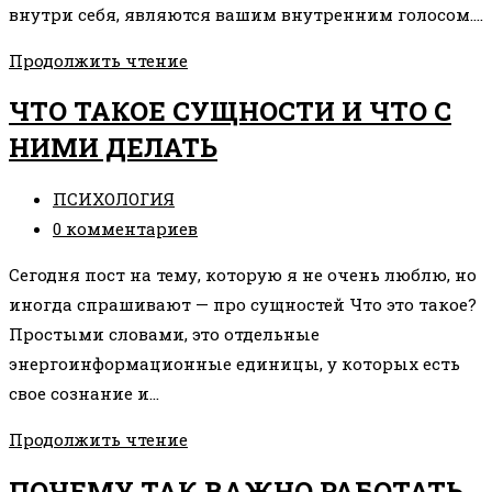
внутри себя, являются вашим внутренним голосом.…
МЫСЛИ-
Продолжить чтение
БОМЖИ
ЧТО ТАКОЕ СУЩНОСТИ И ЧТО С
И
НИМИ ДЕЛАТЬ
МЫСЛИ
ОТ
Рубрика
ПСИХОЛОГИЯ
БОГА
записи:
Комментарии
0 комментариев
к
Сегодня пост на тему, которую я не очень люблю, но
записи:
иногда спрашивают — про сущностей Что это такое?
Простыми словами, это отдельные
энергоинформационные единицы, у которых есть
свое сознание и…
ЧТО
Продолжить чтение
ТАКОЕ
ПОЧЕМУ ТАК ВАЖНО РАБОТАТЬ