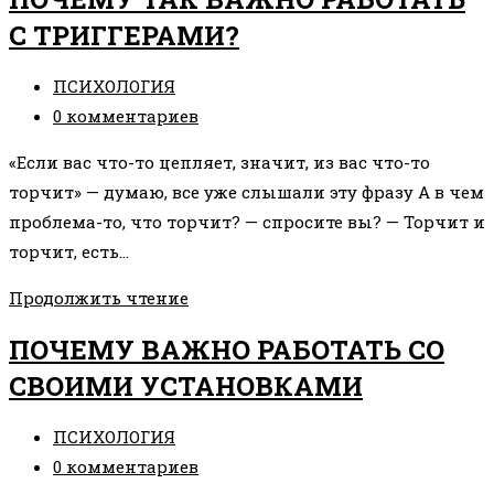
СУЩНОСТИ
С ТРИГГЕРАМИ?
И
ЧТО
Рубрика
ПСИХОЛОГИЯ
С
записи:
Комментарии
0 комментариев
НИМИ
к
ДЕЛАТЬ
«Если вас что-то цепляет, значит, из вас что-то
записи:
торчит» — думаю, все уже слышали эту фразу А в чем
проблема-то, что торчит? — спросите вы? — Торчит и
торчит, есть…
ПОЧЕМУ
Продолжить чтение
ТАК
ПОЧЕМУ ВАЖНО РАБОТАТЬ СО
ВАЖНО
СВОИМИ УСТАНОВКАМИ
РАБОТАТЬ
С
Рубрика
ПСИХОЛОГИЯ
ТРИГГЕРАМИ?
записи:
Комментарии
0 комментариев