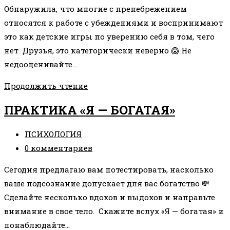
к
Обнаружила, что многие с пренебрежением
записи:
относятся к работе с убеждениями и воспринимают
это как детские игры по уверению себя в том, чего
нет Друзья, это категорически неверно 😱 Не
недооценивайте…
ПОЧЕМУ
Продолжить чтение
ВАЖНО
ПРАКТИКА «Я — БОГАТАЯ»
РАБОТАТЬ
СО
Рубрика
ПСИХОЛОГИЯ
СВОИМИ
записи:
Комментарии
0 комментариев
УСТАНОВКАМИ
к
Сегодня предлагаю вам потестировать, насколько
записи:
ваше подсознание допускает для вас богатство 💸
Сделайте несколько вдохов и выдохов и направьте
внимание в свое тело. Скажите вслух «Я — богатая» и
понаблюдайте…