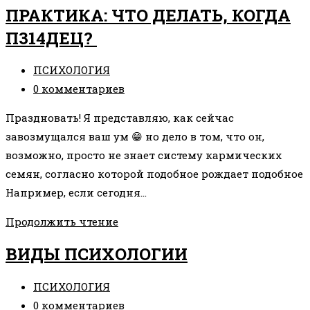
ДЕЛАТЬ,
ПРАКТИКА: ЧТО ДЕЛАТЬ, КОГДА
ЕСЛИ
П314ДЕЦ?
НИКАК
НЕ
Рубрика
ПСИХОЛОГИЯ
ПОЛУЧАЕТСЯ
записи:
Комментарии
0 комментариев
ПОСТРОИТЬ
к
ОТНОШЕНИЯ
Праздновать! Я представляю, как сейчас
записи:
С
завозмущался ваш ум 😁 но дело в том, что он,
МУЖЧИНОЙ?
возможно, просто не знает систему кармических
семян, согласно которой подобное рождает подобное
Например, если сегодня…
ПРАКТИКА:
Продолжить чтение
ЧТО
ВИДЫ ПСИХОЛОГИИ
ДЕЛАТЬ,
КОГДА
Рубрика
ПСИХОЛОГИЯ
П314ДЕЦ?
записи:
Комментарии
0 комментариев