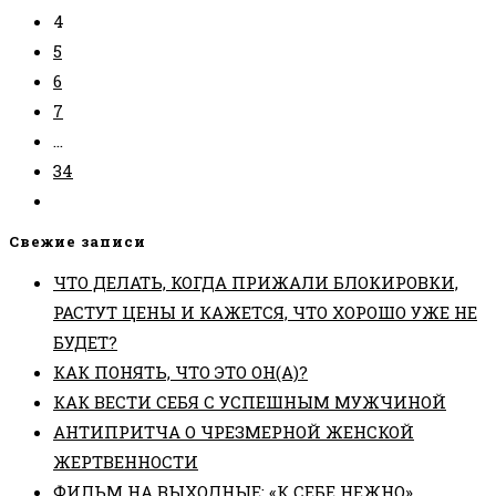
4
5
6
7
…
34
Перейти
на
Свежие записи
следующую
ЧТО ДЕЛАТЬ, КОГДА ПРИЖАЛИ БЛОКИРОВКИ,
страницу
РАСТУТ ЦЕНЫ И КАЖЕТСЯ, ЧТО ХОРОШО УЖЕ НЕ
БУДЕТ?
КАК ПОНЯТЬ, ЧТО ЭТО ОН(А)?
КАК ВЕСТИ СЕБЯ С УСПЕШНЫМ МУЖЧИНОЙ
АНТИПРИТЧА О ЧРЕЗМЕРНОЙ ЖЕНСКОЙ
ЖЕРТВЕННОСТИ
ФИЛЬМ НА ВЫХОДНЫЕ: «К СЕБЕ НЕЖНО»