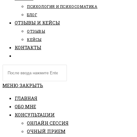
ПCИХОЛОГИЯ И ПСИХОСОМАТИКА
БЛОГ
ОТЗЫВЫ И КЕЙСЫ
ОТЗЫВЫ
КЕЙСЫ
КОНТАКТЫ
ПЕРЕКЛЮЧИТЬ
ПОИСК
Поиск
ПО
на
ВЕБ-
сайте
МЕНЮ
ЗАКРЫТЬ
САЙТУ
ГЛАВНАЯ
ОБО МНЕ
КОНСУЛЬТАЦИИ
ОНЛАЙН СЕССИЯ
ОЧНЫЙ ПРИЕМ