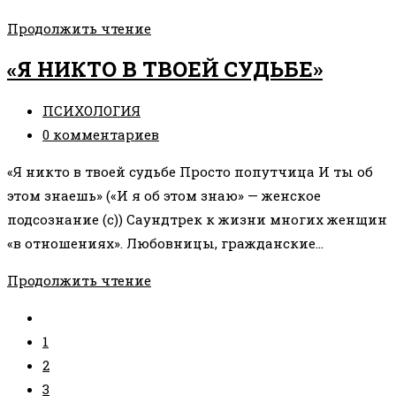
ПРАКТИКА
Продолжить чтение
«Я
«Я НИКТО В ТВОЕЙ СУДЬБЕ»
—
БОГАТАЯ»
Рубрика
ПСИХОЛОГИЯ
записи:
Комментарии
0 комментариев
к
«Я никто в твоей судьбе Просто попутчица И ты об
записи:
этом знаешь» («И я об этом знаю» — женское
подсознание (с)) Саундтрек к жизни многих женщин
«в отношениях». Любовницы, гражданские…
«Я
Продолжить чтение
НИКТО
Перейти
В
на
1
ТВОЕЙ
предыдущую
2
СУДЬБЕ»
страницу
3