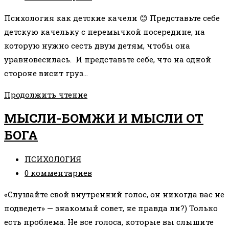
к
Психология как детские качели 😊 Представьте себе
записи:
детскую качельку с перемычкой посередине, на
которую нужно сесть двум детям, чтобы она
уравновесилась. И представьте себе, что на одной
стороне висит груз…
ВИДЫ
Продолжить чтение
ПСИХОЛОГИИ
МЫСЛИ-БОМЖИ И МЫСЛИ ОТ
БОГА
Рубрика
ПСИХОЛОГИЯ
записи:
Комментарии
0 комментариев
к
«Слушайте свой внутренний голос, он никогда вас не
записи:
подведет» — знакомый совет, не правда ли?) Только
есть проблема. Не все голоса, которые вы слышите