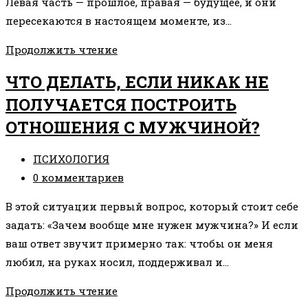
Левая часть — прошлое, правая — будущее, и они
пересекаются в настоящем моменте, из…
ЧТО
Продолжить чтение
ТАКОЕ
ЧТО ДЕЛАТЬ, ЕСЛИ НИКАК НЕ
ЛЕМНИСКАТА
ПОЛУЧАЕТСЯ ПОСТРОИТЬ
ОТНОШЕНИЯ С МУЖЧИНОЙ?
Рубрика
ПСИХОЛОГИЯ
записи:
Комментарии
0 комментариев
к
В этой ситуации первый вопрос, который стоит себе
записи:
задать: «Зачем вообще мне нужен мужчина?» И если
ваш ответ звучит примерно так: чтобы он меня
любил, на руках носил, поддерживал и…
ЧТО
Продолжить чтение