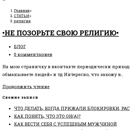
Главная
>
СТАТЬИ
>
религия
•НЕ ПОЗОРЬТЕ СВОЮ РЕЛИГИЮ•
Рубрика
БЛОГ
записи:
Комментарии
0 комментариев
к
На мою страничку в вконтакте периодически приходя
записи:
обманываете людей» и тд Интересно, что захожу в…
•НЕ
Продолжить чтение
ПОЗОРЬТЕ
Свежие записи
СВОЮ
ЧТО ДЕЛАТЬ, КОГДА ПРИЖАЛИ БЛОКИРОВКИ, РАС
РЕЛИГИЮ•
КАК ПОНЯТЬ, ЧТО ЭТО ОН(А)?
КАК ВЕСТИ СЕБЯ С УСПЕШНЫМ МУЖЧИНОЙ