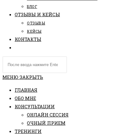
БЛОГ
ОТЗЫВЫ И КЕЙСЫ
ОТЗЫВЫ
КЕЙСЫ
КОНТАКТЫ
ПЕРЕКЛЮЧИТЬ
ПОИСК
Поиск
ПО
на
ВЕБ-
сайте
МЕНЮ
ЗАКРЫТЬ
САЙТУ
ГЛАВНАЯ
ОБО МНЕ
КОНСУЛЬТАЦИИ
ОНЛАЙН СЕССИЯ
ОЧНЫЙ ПРИЕМ
ТРЕНИНГИ