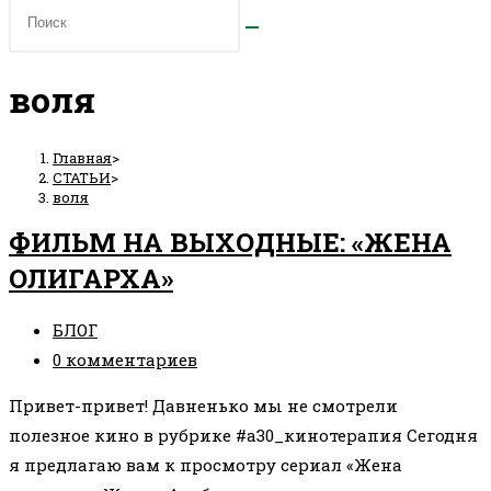
воля
Главная
>
СТАТЬИ
>
воля
ФИЛЬМ НА ВЫХОДНЫЕ: «ЖЕНА
ОЛИГАРХА»
Рубрика
БЛОГ
записи:
Комментарии
0 комментариев
к
Привет-привет! Давненько мы не смотрели
записи:
полезное кино в рубрике #а30_кинотерапия Сегодня
я предлагаю вам к просмотру сериал «Жена