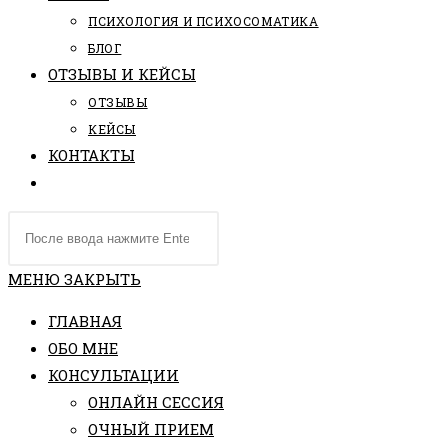
ПCИХОЛОГИЯ И ПСИХОСОМАТИКА
БЛОГ
ОТЗЫВЫ И КЕЙСЫ
ОТЗЫВЫ
КЕЙСЫ
КОНТАКТЫ
ПЕРЕКЛЮЧИТЬ
ПОИСК
Поиск
ПО
на
ВЕБ-
сайте
МЕНЮ
ЗАКРЫТЬ
САЙТУ
ГЛАВНАЯ
ОБО МНЕ
КОНСУЛЬТАЦИИ
ОНЛАЙН СЕССИЯ
ОЧНЫЙ ПРИЕМ