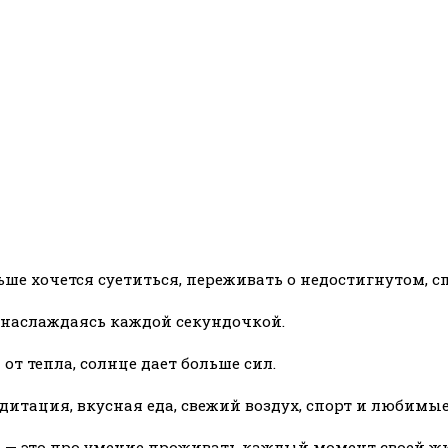
ше хочется суетиться, переживать о недостигнутом, с
, наслаждаясь каждой секундочкой.
 от тепла, солнце дает больше сил.
едитация, вкусная еда, свежий воздух, спорт и любимы
 — это про умение проживать каждый момент своей ж