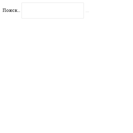
Перейти
Поиск...
к
Искать
содержимому