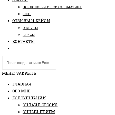
ПCИХОЛОГИЯ И ПСИХОСОМАТИКА
БЛОГ
ОТЗЫВЫ И КЕЙСЫ
ОТЗЫВЫ
КЕЙСЫ
КОНТАКТЫ
ПЕРЕКЛЮЧИТЬ
ПОИСК
Поиск
ПО
на
ВЕБ-
сайте
МЕНЮ
ЗАКРЫТЬ
САЙТУ
ГЛАВНАЯ
ОБО МНЕ
КОНСУЛЬТАЦИИ
ОНЛАЙН СЕССИЯ
ОЧНЫЙ ПРИЕМ