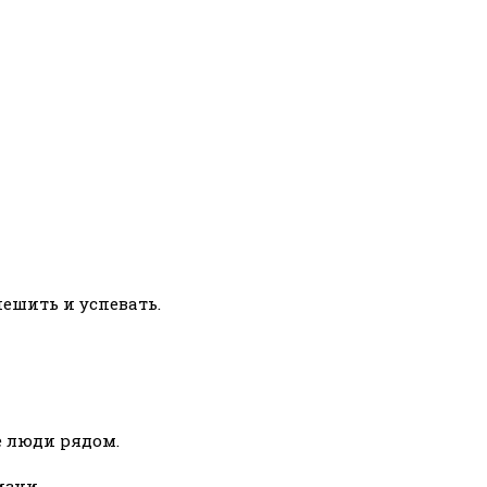
пешить и успевать.
е люди рядом.
изни.