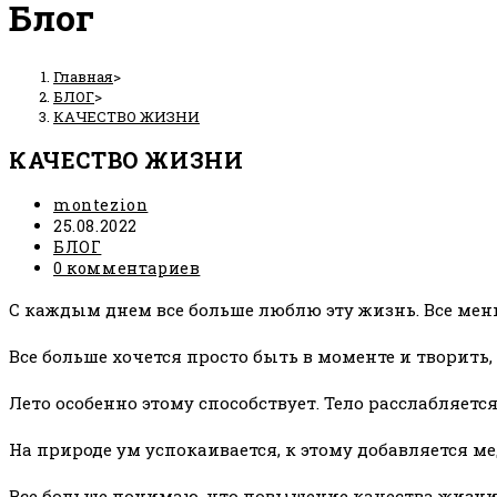
Блог
Главная
>
БЛОГ
>
КАЧЕСТВО ЖИЗНИ
КАЧЕСТВО ЖИЗНИ
Автор
montezion
записи:
Запись
25.08.2022
опубликована:
Рубрика
БЛОГ
записи:
Комментарии
0 комментариев
к
С каждым днем все больше люблю эту жизнь. Все мень
записи:
Все больше хочется просто быть в моменте и творить
Лето особенно этому способствует. Тело расслабляется
На природе ум успокаивается, к этому добавляется м
Все больше понимаю, что повышение качества жизни