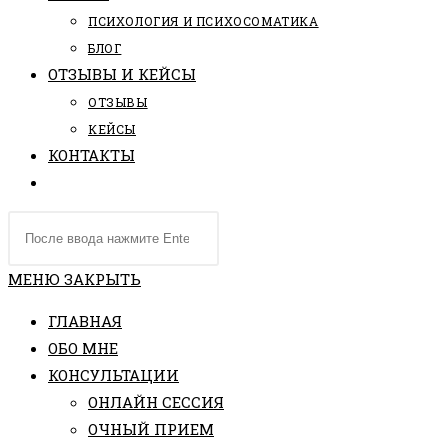
ПCИХОЛОГИЯ И ПСИХОСОМАТИКА
БЛОГ
ОТЗЫВЫ И КЕЙСЫ
ОТЗЫВЫ
КЕЙСЫ
КОНТАКТЫ
ПЕРЕКЛЮЧИТЬ
ПОИСК
Поиск
ПО
на
ВЕБ-
сайте
МЕНЮ
ЗАКРЫТЬ
САЙТУ
ГЛАВНАЯ
ОБО МНЕ
КОНСУЛЬТАЦИИ
ОНЛАЙН СЕССИЯ
ОЧНЫЙ ПРИЕМ