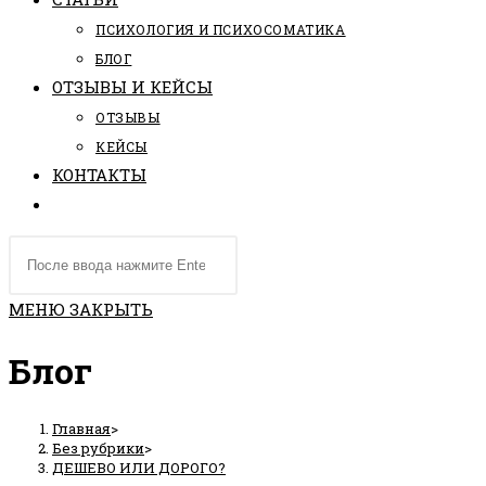
ПCИХОЛОГИЯ И ПСИХОСОМАТИКА
БЛОГ
ОТЗЫВЫ И КЕЙСЫ
ОТЗЫВЫ
КЕЙСЫ
КОНТАКТЫ
ПЕРЕКЛЮЧИТЬ
ПОИСК
Поиск
ПО
на
ВЕБ-
сайте
МЕНЮ
ЗАКРЫТЬ
САЙТУ
Блог
Главная
>
Без рубрики
>
ДЕШЕВО ИЛИ ДОРОГО?