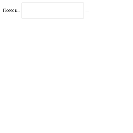
Перейти
Поиск...
к
Искать
содержимому