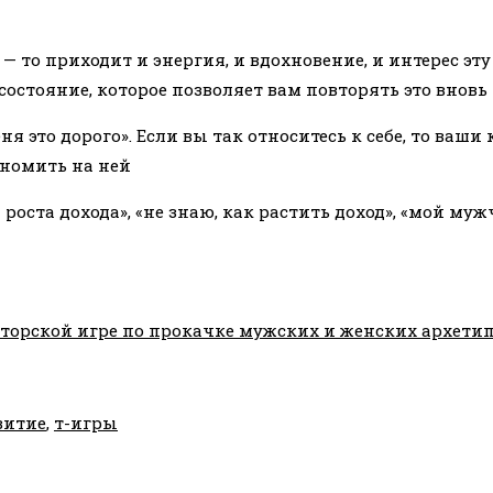
 — то приходит и энергия, и вдохновение, и интерес эт
состояние, которое позволяет вам повторять это вновь 
ня это дорого». Если вы так относитесь к себе, то ва
ономить на ней
 роста дохода», «не знаю, как растить доход», «мой м
вторской игре по прокачке мужских и женских архети
витие
,
т-игры