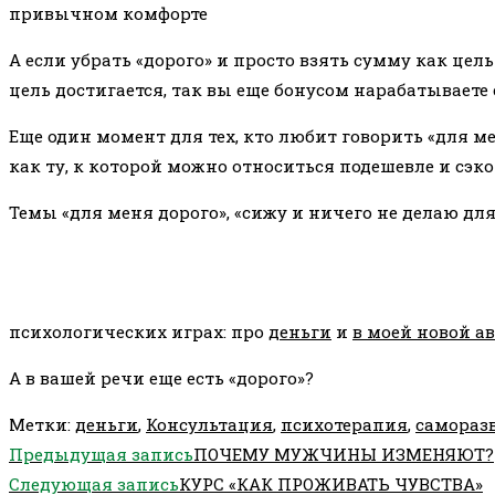
привычном комфорте
А если убрать «дорого» и просто взять сумму как цель
цель достигается, так вы еще бонусом нарабатываете 
Еще один момент для тех, кто любит говорить «для ме
как ту, к которой можно относиться подешевле и сэк
Темы «для меня дорого», «сижу и ничего не делаю для
психологических играх: про
деньги
и
в моей новой а
А в вашей речи еще есть «дорого»?
Метки
:
деньги
,
Консультация
,
психотерапия
,
самораз
Еще
Предыдущая запись
ПОЧЕМУ МУЖЧИНЫ ИЗМЕНЯЮТ?
статьи
Следующая запись
КУРС «КАК ПРОЖИВАТЬ ЧУВСТВА»