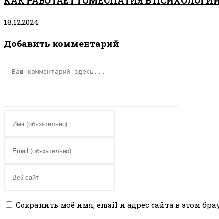
КАК РАБОТАЕТ ГОМЕОПАТИЯ В ПСИХОЛОГИ
18.12.2024
Добавить комментарий
Комментарий
Введите
свое
имя
Введите
или
свой
имя
email-
Введите
пользователя,
адрес,
URL
чтобы
чтобы
вашего
Сохранить моё имя, email и адрес сайта в этом б
прокомментировать
прокомментировать
веб-