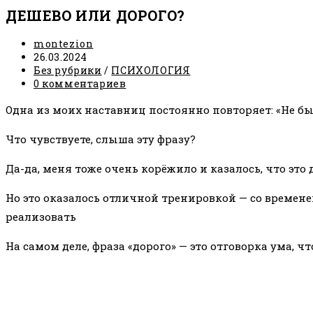
ДЕШЕВО ИЛИ ДОРОГО?
Автор
montezion
записи:
Запись
26.03.2024
опубликована:
Рубрика
Без рубрики
/
ПСИХОЛОГИЯ
записи:
Комментарии
0 комментариев
к
Одна из моих наставниц постоянно повторяет: «Не б
записи:
Что чувствуете, слыша эту фразу?
Да-да, меня тоже очень корёжило и казалось, что это
Но это оказалось отличной тренировкой — со времен
реализовать
На самом деле, фраза «дорого» — это отговорка ума, 