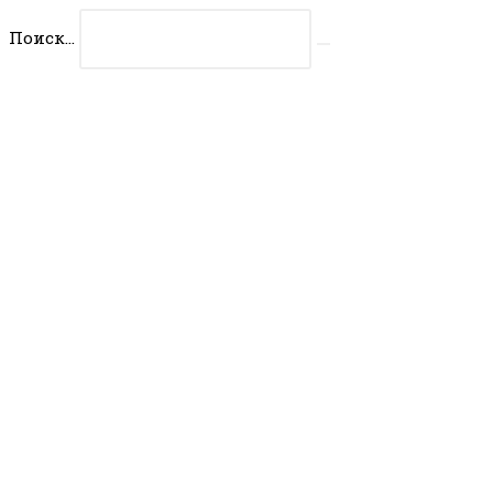
Перейти
Поиск...
к
Искать
содержимому