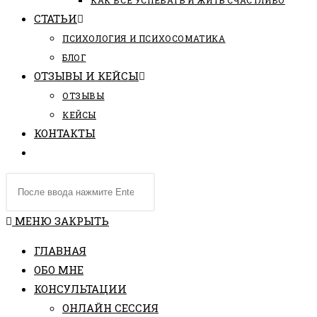
КАК ВСЕ УСПЕВАТЬ И ЖИТЬ СЧАСТЛИВО
СТАТЬИ
ПCИХОЛОГИЯ И ПСИХОСОМАТИКА
БЛОГ
ОТЗЫВЫ И КЕЙСЫ
ОТЗЫВЫ
КЕЙСЫ
КОНТАКТЫ
ПЕРЕКЛЮЧИТЬ
ПОИСК
Поиск
ПО
на
ВЕБ-
сайте
МЕНЮ
ЗАКРЫТЬ
САЙТУ
ГЛАВНАЯ
ОБО МНЕ
КОНСУЛЬТАЦИИ
ОНЛАЙН СЕССИЯ