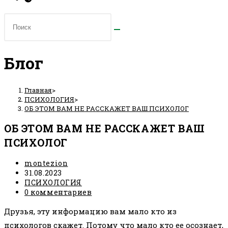
Блог
Главная
>
ПСИХОЛОГИЯ
>
ОБ ЭТОМ ВАМ НЕ РАССКАЖЕТ ВАШ ПСИХОЛОГ
ОБ ЭТОМ ВАМ НЕ РАССКАЖЕТ ВАШ
ПСИХОЛОГ
Автор
montezion
записи:
Запись
31.08.2023
опубликована:
Рубрика
ПСИХОЛОГИЯ
записи:
Комментарии
0 комментариев
к
Друзья, эту информацию вам мало кто из
записи:
психологов скажет. Потому что мало кто ее осознает,