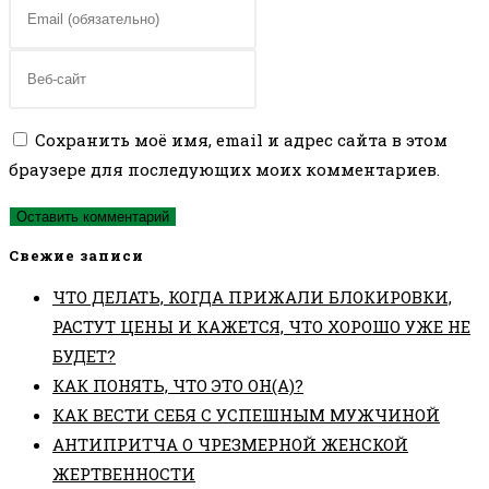
имя
Введите
или
свой
имя
email-
Введите
пользователя,
адрес,
URL
чтобы
чтобы
вашего
Сохранить моё имя, email и адрес сайта в этом
прокомментировать
прокомментировать
веб-
браузере для последующих моих комментариев.
сайта
(необязательно)
Свежие записи
ЧТО ДЕЛАТЬ, КОГДА ПРИЖАЛИ БЛОКИРОВКИ,
РАСТУТ ЦЕНЫ И КАЖЕТСЯ, ЧТО ХОРОШО УЖЕ НЕ
БУДЕТ?
КАК ПОНЯТЬ, ЧТО ЭТО ОН(А)?
КАК ВЕСТИ СЕБЯ С УСПЕШНЫМ МУЖЧИНОЙ
АНТИПРИТЧА О ЧРЕЗМЕРНОЙ ЖЕНСКОЙ
ЖЕРТВЕННОСТИ