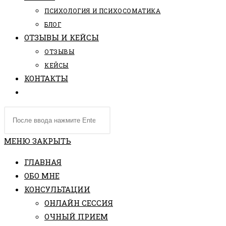
ПCИХОЛОГИЯ И ПСИХОСОМАТИКА
БЛОГ
ОТЗЫВЫ И КЕЙСЫ
ОТЗЫВЫ
КЕЙСЫ
КОНТАКТЫ
ПЕРЕКЛЮЧИТЬ
ПОИСК
Поиск
ПО
на
ВЕБ-
сайте
МЕНЮ
ЗАКРЫТЬ
САЙТУ
ГЛАВНАЯ
ОБО МНЕ
КОНСУЛЬТАЦИИ
ОНЛАЙН СЕССИЯ
ОЧНЫЙ ПРИЕМ