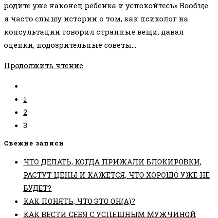
родите уже наконец ребенка и успокойтесь» Вообще
я часто слышу истории о том, как психолог на
консультации говорил странные вещи, давал
оценки, подозрительные советы…
«ПРОСТО
Продолжить чтение
НЕ
Перейти
ЗАМОРАЧИВАЙТЕСЬ»
на
1
предыдущую
2
страницу
3
Свежие записи
ЧТО ДЕЛАТЬ, КОГДА ПРИЖАЛИ БЛОКИРОВКИ,
РАСТУТ ЦЕНЫ И КАЖЕТСЯ, ЧТО ХОРОШО УЖЕ НЕ
БУДЕТ?
КАК ПОНЯТЬ, ЧТО ЭТО ОН(А)?
КАК ВЕСТИ СЕБЯ С УСПЕШНЫМ МУЖЧИНОЙ