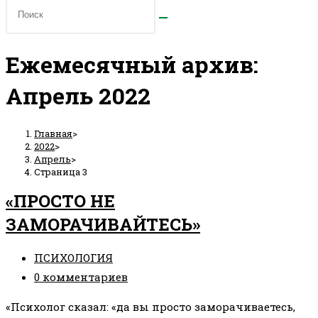
Ежемесячный архив:
Апрель 2022
Главная
>
2022
>
Апрель
>
Страница 3
«ПРОСТО НЕ
ЗАМОРАЧИВАЙТЕСЬ»
Рубрика
ПСИХОЛОГИЯ
записи:
Комментарии
0 комментариев
к
«Психолог сказал: «да вы просто заморачиваетесь,
записи: