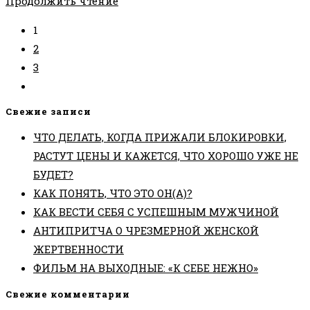
Продолжить чтение
СО
1
МНОЙ
2
НЕ
3
ТАК?
Перейти
на
Свежие записи
следующую
ЧТО ДЕЛАТЬ, КОГДА ПРИЖАЛИ БЛОКИРОВКИ,
страницу
РАСТУТ ЦЕНЫ И КАЖЕТСЯ, ЧТО ХОРОШО УЖЕ НЕ
БУДЕТ?
КАК ПОНЯТЬ, ЧТО ЭТО ОН(А)?
КАК ВЕСТИ СЕБЯ С УСПЕШНЫМ МУЖЧИНОЙ
АНТИПРИТЧА О ЧРЕЗМЕРНОЙ ЖЕНСКОЙ
ЖЕРТВЕННОСТИ
ФИЛЬМ НА ВЫХОДНЫЕ: «К СЕБЕ НЕЖНО»
Свежие комментарии