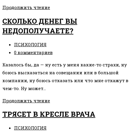
•ФИЛЬМ
Продолжить чтение
НА
СКОЛЬКО ДЕНЕГ ВЫ
ВЫХОДНЫЕ:
НЕДОПОЛУЧАЕТЕ?
«МЕНЯ
ЗОВУТ
Рубрика
ПСИХОЛОГИЯ
КХАН»•
записи:
Комментарии
0 комментариев
к
Казалось бы, да — ну есть у меня какие-то страхи, ну
записи:
боюсь высказаться на совещании или в большой
компании, ну боюсь отказать или что мне откажут в
чем-то. Ну может…
СКОЛЬКО
Продолжить чтение
ДЕНЕГ
ТРЯСЕТ В КРЕСЛЕ ВРАЧА
ВЫ
НЕДОПОЛУЧАЕТЕ?
Рубрика
ПСИХОЛОГИЯ