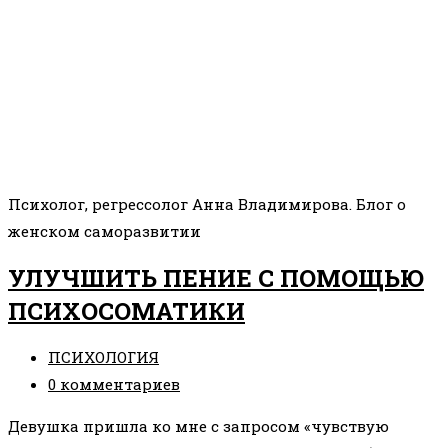
Психолог, регрессолог Анна Владимирова. Блог о
женском саморазвитии
УЛУЧШИТЬ ПЕНИЕ С ПОМОЩЬЮ
ПСИХОСОМАТИКИ
Рубрика
ПСИХОЛОГИЯ
записи:
Комментарии
0 комментариев
к
Девушка пришла ко мне с запросом «чувствую
записи: