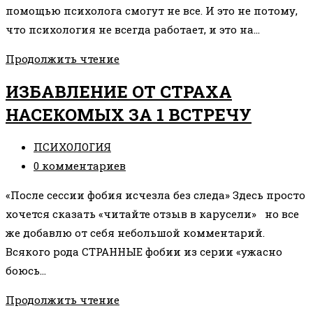
помощью психолога смогут не все. И это не потому,
что психология не всегда работает, и это на…
•КТО
Продолжить чтение
НЕ
ИЗБАВЛЕНИЕ ОТ СТРАХА
СМОЖЕТ
НАСЕКОМЫХ ЗА 1 ВСТРЕЧУ
РЕШИТЬ
СВОИ
Рубрика
ПСИХОЛОГИЯ
ЗАДАЧИ
записи:
Комментарии
0 комментариев
С
к
ПОМОЩЬЮ
«После сессии фобия исчезла без следа» Здесь просто
записи:
ПСИХОЛОГИИ?
хочется сказать «читайте отзыв в карусели» но все
•
же добавлю от себя небольшой комментарий.
Всякого рода СТРАННЫЕ фобии из серии «ужасно
боюсь…
ИЗБАВЛЕНИЕ
Продолжить чтение