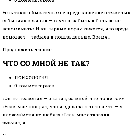
к
Есть такое обывательское представление о тяжелых
записи:
событиях в жизни — «лучше забыть и больше не
вспоминать» И на первых порах кажется, что вроде
помогает — забыла и пошла дальше. Время…
ЗАБЫТЬ
Продолжить чтение
=
ЧТО СО МНОЙ НЕ ТАК?
УХУДШИТЬ
ЖИЗНЬ
Рубрика
ПСИХОЛОГИЯ
записи:
Комментарии
0 комментариев
к
«Он не позвонил — значит, со мной что-то не так»
записи:
«Если мне говорят, что я сделала что-то не то — я
плохая/меня не любят» «Если мне отказали —
значит, я…
ЧТО