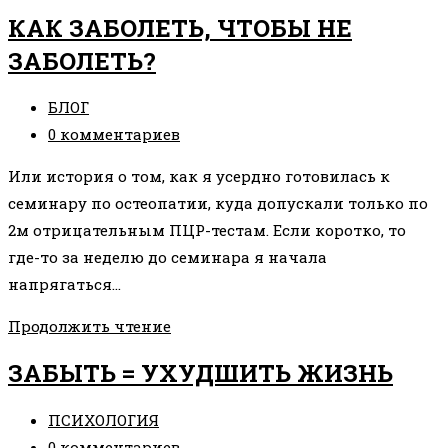
ОТ
КАК ЗАБОЛЕТЬ, ЧТОБЫ НЕ
СТРАХА
ЗАБОЛЕТЬ?
НАСЕКОМЫХ
ЗА
Рубрика
БЛОГ
1
записи:
Комментарии
0 комментариев
ВСТРЕЧУ
к
Или история о том, как я усердно готовилась к
записи:
семинару по остеопатии, куда допускали только по
2м отрицательным ПЦР-тестам. Если коротко, то
где-то за неделю до семинара я начала
напрягаться…
КАК
Продолжить чтение
ЗАБОЛЕТЬ,
ЗАБЫТЬ = УХУДШИТЬ ЖИЗНЬ
ЧТОБЫ
НЕ
Рубрика
ПСИХОЛОГИЯ
ЗАБОЛЕТЬ?
записи:
Комментарии
0 комментариев