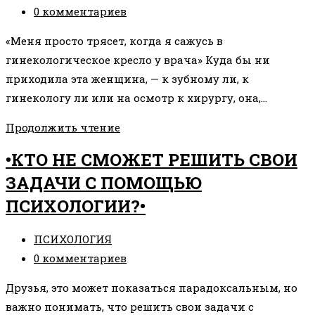
записи:
Комментарии
0 комментариев
к
«Меня просто трясет, когда я сажусь в
записи:
гинекологическое кресло у врача» Куда бы ни
приходила эта женщина, — к зубному ли, к
гинекологу ли или на осмотр к хирургу, она,…
ТРЯСЕТ
Продолжить чтение
В
•КТО НЕ СМОЖЕТ РЕШИТЬ СВОИ
КРЕСЛЕ
ЗАДАЧИ С ПОМОЩЬЮ
ВРАЧА
ПСИХОЛОГИИ?•
Рубрика
ПСИХОЛОГИЯ
записи:
Комментарии
0 комментариев
к
Друзья, это может показаться парадоксальным, но
записи:
важно понимать, что решить свои задачи с