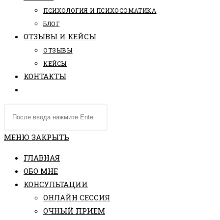
ПCИХОЛОГИЯ И ПСИХОСОМАТИКА
БЛОГ
ОТЗЫВЫ И КЕЙСЫ
ОТЗЫВЫ
КЕЙСЫ
КОНТАКТЫ
ПЕРЕКЛЮЧИТЬ
ПОИСК
Поиск
ПО
на
ВЕБ-
сайте
МЕНЮ
ЗАКРЫТЬ
САЙТУ
ГЛАВНАЯ
ОБО МНЕ
КОНСУЛЬТАЦИИ
ОНЛАЙН СЕССИЯ
ОЧНЫЙ ПРИЕМ