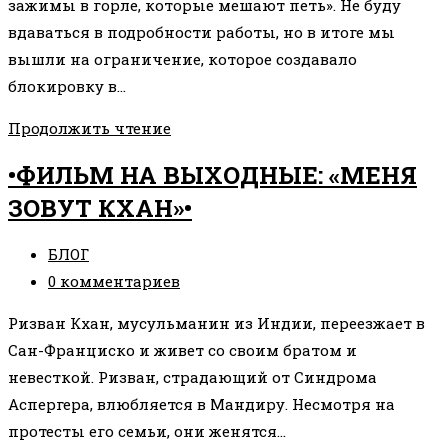
зажимы в горле, которые мешают петь». Не буду
вдаваться в подробности работы, но в итоге мы
вышли на ограничение, которое создавало
блокировку в…
УЛУЧШИТЬ
Продолжить чтение
ПЕНИЕ
•ФИЛЬМ НА ВЫХОДНЫЕ: «МЕНЯ
С
ЗОВУТ КХАН»•
ПОМОЩЬЮ
ПСИХОСОМАТИКИ
Рубрика
БЛОГ
записи:
Комментарии
0 комментариев
к
Ризван Кхан, мусульманин из Индии, переезжает в
записи:
Сан-Франциско и живет со своим братом и
невесткой. Ризван, страдающий от Синдрома
Аспергера, влюбляется в Мандиру. Несмотря на
протесты его семьи, они женятся…