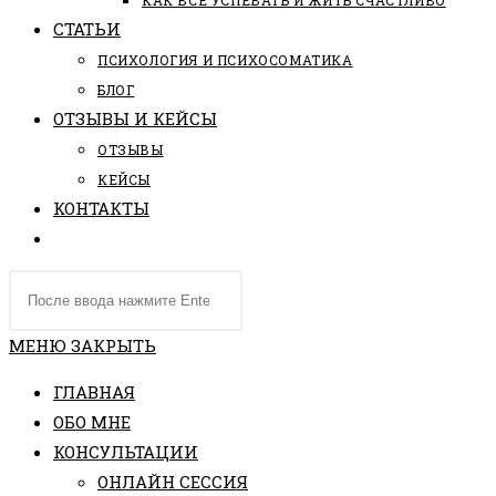
КАК ВСЕ УСПЕВАТЬ И ЖИТЬ СЧАСТЛИВО
СТАТЬИ
ПCИХОЛОГИЯ И ПСИХОСОМАТИКА
БЛОГ
ОТЗЫВЫ И КЕЙСЫ
ОТЗЫВЫ
КЕЙСЫ
КОНТАКТЫ
ПЕРЕКЛЮЧИТЬ
ПОИСК
Поиск
ПО
на
ВЕБ-
сайте
МЕНЮ
ЗАКРЫТЬ
САЙТУ
ГЛАВНАЯ
ОБО МНЕ
КОНСУЛЬТАЦИИ
ОНЛАЙН СЕССИЯ