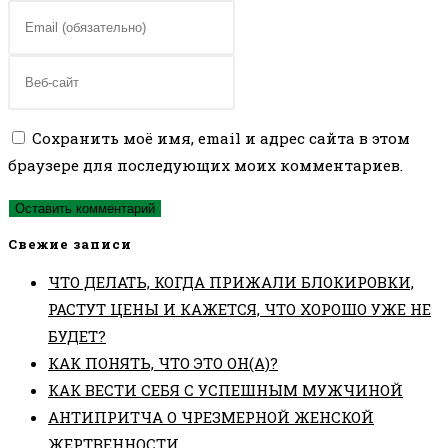
имя
Введите
или
свой
имя
email-
Введите
пользователя,
адрес,
URL
чтобы
чтобы
вашего
Сохранить моё имя, email и адрес сайта в этом
прокомментировать
прокомментировать
веб-
браузере для последующих моих комментариев.
сайта
(необязательно)
Свежие записи
ЧТО ДЕЛАТЬ, КОГДА ПРИЖАЛИ БЛОКИРОВКИ,
РАСТУТ ЦЕНЫ И КАЖЕТСЯ, ЧТО ХОРОШО УЖЕ НЕ
БУДЕТ?
КАК ПОНЯТЬ, ЧТО ЭТО ОН(А)?
КАК ВЕСТИ СЕБЯ С УСПЕШНЫМ МУЖЧИНОЙ
АНТИПРИТЧА О ЧРЕЗМЕРНОЙ ЖЕНСКОЙ
ЖЕРТВЕННОСТИ