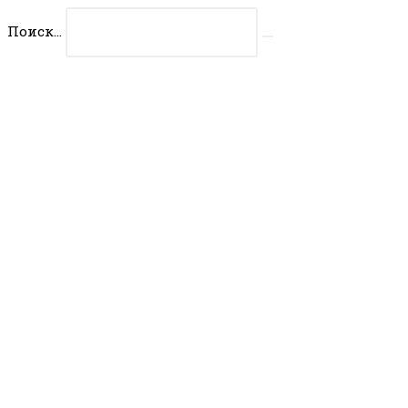
Перейти
Поиск...
к
Искать
содержимому