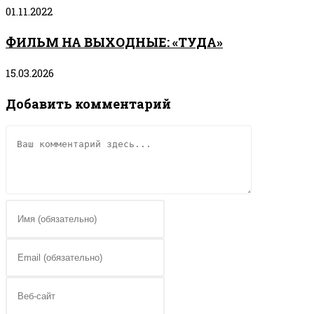
01.11.2022
ФИЛЬМ НА ВЫХОДНЫЕ: «ТУДА»
15.03.2026
Добавить комментарий
Комментарий
Введите
свое
имя
Введите
или
свой
имя
email-
Введите
пользователя,
адрес,
URL