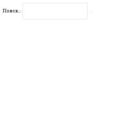
Перейти
Поиск...
к
Искать
содержимому