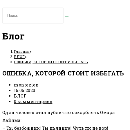
Блог
Главная
>
БЛОГ
>
ОШИБКА, КОТОРОЙ СТОИТ ИЗБЕГАТЬ
ОШИБКА, КОТОРОЙ СТОИТ ИЗБЕГАТЬ
Автор
montezion
записи:
Запись
15.06.2023
опубликована:
Рубрика
БЛОГ
записи:
Комментарии
0 комментариев
к
Один человек стал публично оскорблять Омара
записи:
Хайяма:
– Ты безбожник! Ты пьяница! Чуть ли не вор!