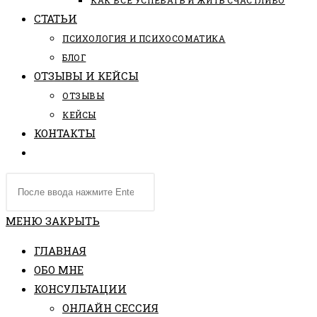
КАК ВСЕ УСПЕВАТЬ И ЖИТЬ СЧАСТЛИВО
СТАТЬИ
ПCИХОЛОГИЯ И ПСИХОСОМАТИКА
БЛОГ
ОТЗЫВЫ И КЕЙСЫ
ОТЗЫВЫ
КЕЙСЫ
КОНТАКТЫ
ПЕРЕКЛЮЧИТЬ
ПОИСК
Поиск
ПО
на
ВЕБ-
сайте
МЕНЮ
ЗАКРЫТЬ
САЙТУ
ГЛАВНАЯ
ОБО МНЕ
КОНСУЛЬТАЦИИ
ОНЛАЙН СЕССИЯ