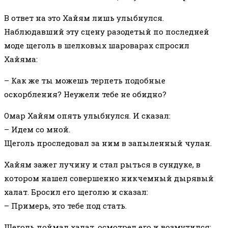
В ответ на это Хайям лишь улыбнулся.
Наблюдавший эту сцену разодетый по последней
моде щеголь в шелковых шароварах спросил
Хайяма:
– Как же ты можешь терпеть подобные
оскорбления? Неужели тебе не обидно?
Омар Хайям опять улыбнулся. И сказал:
– Идем со мной.
Щеголь проследовал за ним в запыленный чулан.
Хайям зажег лучину и стал рыться в сундуке, в
котором нашел совершенно никчемный дырявый
халат. Бросил его щеголю и сказал:
– Примерь, это тебе под стать.
Щеголь поймал халат, осмотрел его и возмутился: