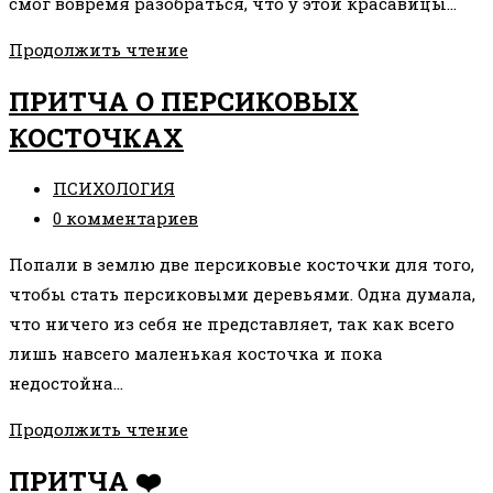
смог вовремя разобраться, что у этой красавицы…
АНТИПРИТЧА
Продолжить чтение
О
ПРИТЧА О ПЕРСИКОВЫХ
ЧРЕЗМЕРНОЙ
КОСТОЧКАХ
ЖЕНСКОЙ
ЖЕРТВЕННОСТИ
Рубрика
ПСИХОЛОГИЯ
записи:
Комментарии
0 комментариев
к
Попали в землю две персиковые косточки для того,
записи:
чтобы стать персиковыми деревьями. Одна думала,
что ничего из себя не представляет, так как всего
лишь навсего маленькая косточка и пока
недостойна…
ПРИТЧА
Продолжить чтение
О
ПРИТЧА ❤️
ПЕРСИКОВЫХ