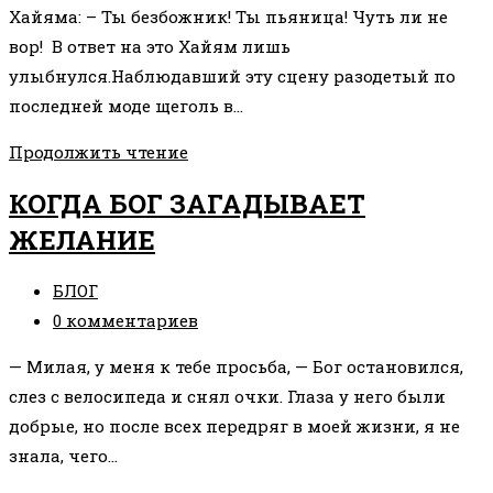
Хайяма: – Ты безбожник! Ты пьяница! Чуть ли не
вор! В ответ на это Хайям лишь
улыбнулся.Наблюдавший эту сцену разодетый по
последней моде щеголь в…
ОШИБКА,
Продолжить чтение
КОТОРОЙ
КОГДА БОГ ЗАГАДЫВАЕТ
СТОИТ
ЖЕЛАНИЕ
ИЗБЕГАТЬ
Рубрика
БЛОГ
записи:
Комментарии
0 комментариев
к
— Милая, у меня к тебе просьба, — Бог остановился,
записи:
слез с велосипеда и снял очки. Глаза у него были
добрые, но после всех передряг в моей жизни, я не
знала, чего…