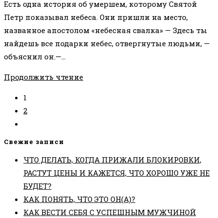
Есть одна история об умершем, которому Святой
записи:
Петр показывал небеса. Они пришли на место,
названное апостолом «небесная свалка» — Здесь ты
найдешь все подарки небес, отвергнутые людьми, —
объяснил он.—…
ПРИТЧА
Продолжить чтение
О
1
ЖЕЛАНИЯХ
2
Перейти
на
Свежие записи
следующую
ЧТО ДЕЛАТЬ, КОГДА ПРИЖАЛИ БЛОКИРОВКИ,
страницу
РАСТУТ ЦЕНЫ И КАЖЕТСЯ, ЧТО ХОРОШО УЖЕ НЕ
БУДЕТ?
КАК ПОНЯТЬ, ЧТО ЭТО ОН(А)?
КАК ВЕСТИ СЕБЯ С УСПЕШНЫМ МУЖЧИНОЙ