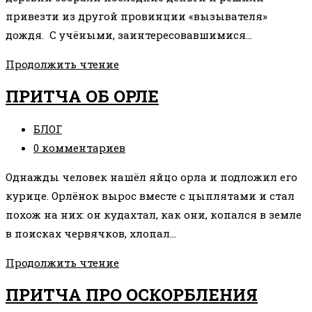
привезти из другой провинции «вызывателя»
дождя. С учёными, заинтересовавшимися…
ПРИТЧА
Продолжить чтение
О
ПРИТЧА ОБ ОРЛЕ
ДОЖДЕ
Рубрика
БЛОГ
записи:
Комментарии
0 комментариев
к
Однажды человек нашёл яйцо орла и подложил его
записи:
курице. Орлёнок вырос вместе с цыплятами и стал
похож на них: он кудахтал, как они, копался в земле
в поисках червячков, хлопал…
ПРИТЧА
Продолжить чтение
ОБ
ПРИТЧА ПРО ОСКОРБЛЕНИЯ
ОРЛЕ