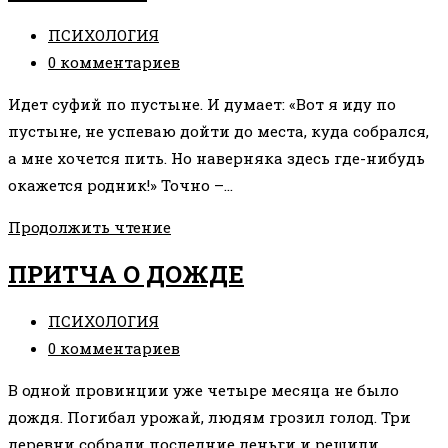
КОСТОЧКАХ
Рубрика
ПСИХОЛОГИЯ
записи:
Комментарии
0 комментариев
к
Идет суфий по пустыне. И думает: «Вот я иду по
записи:
пустыне, не успеваю дойти до места, куда собрался,
а мне хочется пить. Но наверняка здесь где-нибудь
окажется родник!» Точно –…
ПРИТЧА
Продолжить чтение
❤️
ПРИТЧА О ДОЖДЕ
Рубрика
ПСИХОЛОГИЯ
записи:
Комментарии
0 комментариев
к
В одной провинции уже четыре месяца не было
записи:
дождя. Погибал урожай, людям грозил голод. Три
деревни собрали последние деньги и решили