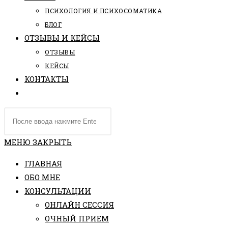
ПCИХОЛОГИЯ И ПСИХОСОМАТИКА
БЛОГ
ОТЗЫВЫ И КЕЙСЫ
ОТЗЫВЫ
КЕЙСЫ
КОНТАКТЫ
ПЕРЕКЛЮЧИТЬ
ПОИСК
Поиск
ПО
на
ВЕБ-
сайте
МЕНЮ
ЗАКРЫТЬ
САЙТУ
ГЛАВНАЯ
ОБО МНЕ
КОНСУЛЬТАЦИИ
ОНЛАЙН СЕССИЯ
ОЧНЫЙ ПРИЕМ