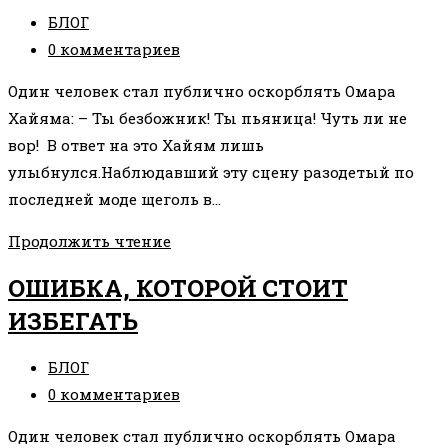
Рубрика
БЛОГ
записи:
Комментарии
0 комментариев
к
Один человек стал публично оскорблять Омара
записи:
Хайяма: – Ты безбожник! Ты пьяница! Чуть ли не
вор! В ответ на это Хайям лишь
улыбнулся.Наблюдавший эту сцену разодетый по
последней моде щеголь в…
ПРИТЧА
Продолжить чтение
ПРО
ОШИБКА, КОТОРОЙ СТОИТ
ОСКОРБЛЕНИЯ
ИЗБЕГАТЬ
Рубрика
БЛОГ
записи:
Комментарии
0 комментариев
к
Один человек стал публично оскорблять Омара
записи: