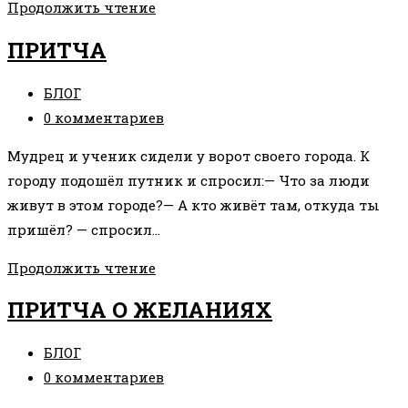
КОГДА
Продолжить чтение
БОГ
ПРИТЧА
ЗАГАДЫВАЕТ
ЖЕЛАНИЕ
Рубрика
БЛОГ
записи:
Комментарии
0 комментариев
к
Мудрец и ученик сидели у ворот своего города. К
записи:
городу подошёл путник и спросил:— Что за люди
живут в этом городе?— А кто живёт там, откуда ты
пришёл? — спросил…
ПРИТЧА
Продолжить чтение
ПРИТЧА О ЖЕЛАНИЯХ
Рубрика
БЛОГ
записи:
Комментарии
0 комментариев
к