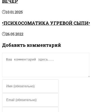
ВЕЧЕР
10.01.2025
•ПСИХОСОМАТИКА УГРЕВОЙ СЫПИ•
26.05.2022
Добавить комментарий
Комментарий
Введите
свое
имя
Введите
или
свой
имя
email-
Введите