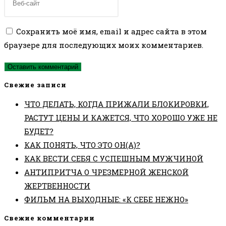
пользователя,
адрес,
URL
чтобы
чтобы
вашего
Сохранить моё имя, email и адрес сайта в этом
прокомментировать
прокомментировать
веб-
браузере для последующих моих комментариев.
сайта
(необязательно)
Свежие записи
ЧТО ДЕЛАТЬ, КОГДА ПРИЖАЛИ БЛОКИРОВКИ,
РАСТУТ ЦЕНЫ И КАЖЕТСЯ, ЧТО ХОРОШО УЖЕ НЕ
БУДЕТ?
КАК ПОНЯТЬ, ЧТО ЭТО ОН(А)?
КАК ВЕСТИ СЕБЯ С УСПЕШНЫМ МУЖЧИНОЙ
АНТИПРИТЧА О ЧРЕЗМЕРНОЙ ЖЕНСКОЙ
ЖЕРТВЕННОСТИ
ФИЛЬМ НА ВЫХОДНЫЕ: «К СЕБЕ НЕЖНО»
Свежие комментарии