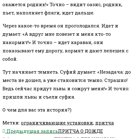
окажется родник!» Точно – видит оазис, родник,
пьет, наполняет фляги, идет дальше.
Через какое-то время он проголодался. Идет и
думает: «А вдруг мне повезет и меня кто-то
накормит!» И точно – идет караван, они
показывают ему дорогу, кормят и дают лепешек с
собой.
Тут начинает темнеть. Суфий думает: «Незадача: до
места не дошел, а уже становится темно. Страшно!
Ведь сейчас придут львы и сожрут меня!» И точно:
пришли львы и съели суфия.
О чем для вас эта история?)
Метки
:
ограничивающие установки
,
притча
Еще
Предыдущая запись
ПРИТЧА О ДОЖДЕ