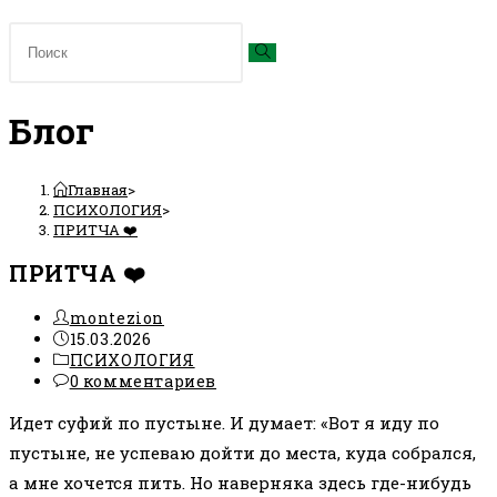
Блог
Главная
>
ПСИХОЛОГИЯ
>
ПРИТЧА ❤️
ПРИТЧА ❤️
Автор
montezion
записи:
Запись
15.03.2026
опубликована:
Рубрика
ПСИХОЛОГИЯ
записи:
Комментарии
0 комментариев
к
Идет суфий по пустыне. И думает: «Вот я иду по
записи:
пустыне, не успеваю дойти до места, куда собрался,
а мне хочется пить. Но наверняка здесь где-нибудь