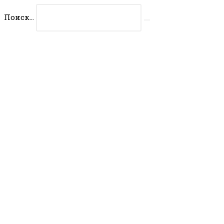
Перейти
Поиск...
к
Искать
содержимому