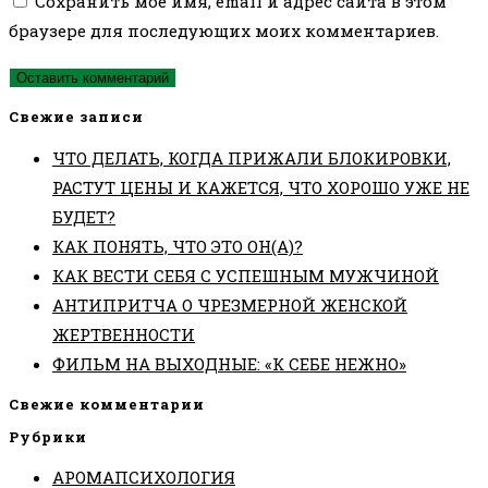
Сохранить моё имя, email и адрес сайта в этом
прокомментировать
прокомментировать
веб-
браузере для последующих моих комментариев.
сайта
(необязательно)
Свежие записи
ЧТО ДЕЛАТЬ, КОГДА ПРИЖАЛИ БЛОКИРОВКИ,
РАСТУТ ЦЕНЫ И КАЖЕТСЯ, ЧТО ХОРОШО УЖЕ НЕ
БУДЕТ?
КАК ПОНЯТЬ, ЧТО ЭТО ОН(А)?
КАК ВЕСТИ СЕБЯ С УСПЕШНЫМ МУЖЧИНОЙ
АНТИПРИТЧА О ЧРЕЗМЕРНОЙ ЖЕНСКОЙ
ЖЕРТВЕННОСТИ
ФИЛЬМ НА ВЫХОДНЫЕ: «К СЕБЕ НЕЖНО»
Свежие комментарии
Рубрики
АРОМАПСИХОЛОГИЯ