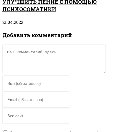
УЛУЧШИТЬ ПЕНИЕ С ПОМОЩЬЮ
ПСИХОСОМАТИКИ
21.04.2022
Добавить комментарий
Комментарий
Введите
свое
имя
Введите
или
свой
имя
email-
Введите
пользователя,
адрес,
URL
чтобы
чтобы
вашего