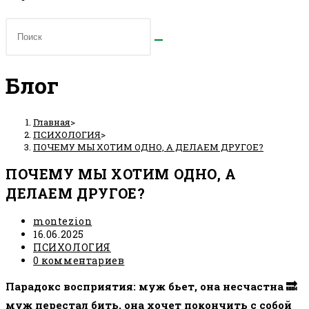
Блог
Главная
>
ПСИХОЛОГИЯ
>
ПОЧЕМУ МЫ ХОТИМ ОДНО, А ДЕЛАЕМ ДРУГОЕ?
ПОЧЕМУ МЫ ХОТИМ ОДНО, А
ДЕЛАЕМ ДРУГОЕ?
Автор
montezion
записи:
Запись
16.06.2025
опубликована:
Рубрика
ПСИХОЛОГИЯ
записи:
Комментарии
0 комментариев
к
Парадокс восприятия: муж бьет, она несчастна 🔜
записи:
муж перестал бить, она хочет покончить с собой