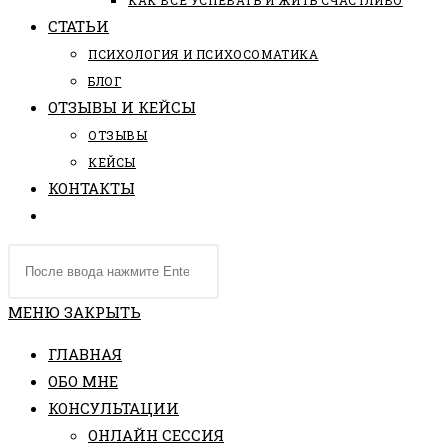
КАК ВСЕ УСПЕВАТЬ И ЖИТЬ СЧАСТЛИВО
СТАТЬИ
ПCИХОЛОГИЯ И ПСИХОСОМАТИКА
БЛОГ
ОТЗЫВЫ И КЕЙСЫ
ОТЗЫВЫ
КЕЙСЫ
КОНТАКТЫ
ПЕРЕКЛЮЧИТЬ
ПОИСК
Поиск
ПО
на
ВЕБ-
сайте
МЕНЮ
ЗАКРЫТЬ
САЙТУ
ГЛАВНАЯ
ОБО МНЕ
КОНСУЛЬТАЦИИ
ОНЛАЙН СЕССИЯ