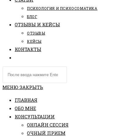
ПCИХОЛОГИЯ И ПСИХОСОМАТИКА
БЛОГ
ОТЗЫВЫ И КЕЙСЫ
ОТЗЫВЫ
КЕЙСЫ
КОНТАКТЫ
ПЕРЕКЛЮЧИТЬ
ПОИСК
Поиск
ПО
на
ВЕБ-
сайте
МЕНЮ
ЗАКРЫТЬ
САЙТУ
ГЛАВНАЯ
ОБО МНЕ
КОНСУЛЬТАЦИИ
ОНЛАЙН СЕССИЯ
ОЧНЫЙ ПРИЕМ