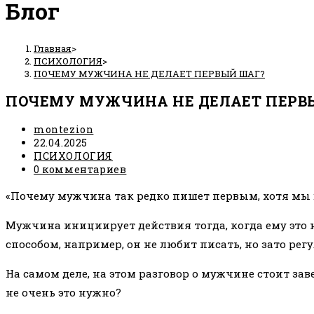
Блог
Главная
>
ПСИХОЛОГИЯ
>
ПОЧЕМУ МУЖЧИНА НЕ ДЕЛАЕТ ПЕРВЫЙ ШАГ?
ПОЧЕМУ МУЖЧИНА НЕ ДЕЛАЕТ ПЕРВ
Автор
montezion
записи:
Запись
22.04.2025
опубликована:
Рубрика
ПСИХОЛОГИЯ
записи:
Комментарии
0 комментариев
к
«Почему мужчина так редко пишет первым, хотя мы 
записи:
Мужчина инициирует действия тогда, когда ему это ну
способом, например, он не любит писать, но зато регу
На самом деле, на этом разговор о мужчине стоит заве
не очень это нужно?