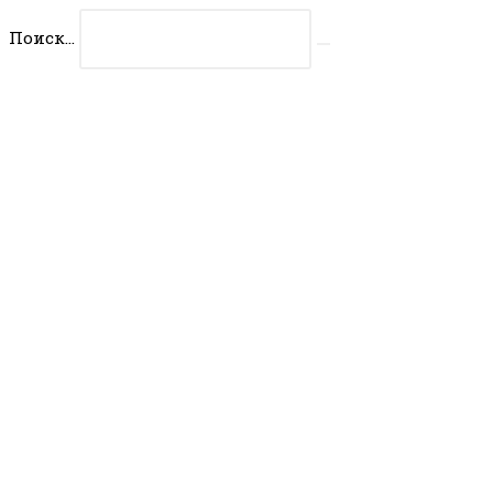
Перейти
Поиск...
к
Искать
содержимому