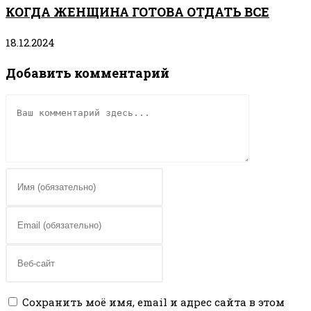
КОГДА ЖЕНЩИНА ГОТОВА ОТДАТЬ ВСЕ
18.12.2024
Добавить комментарий
Комментарий
Введите
свое
имя
Введите
или
свой
имя
email-
Введите
пользователя,
адрес,
URL
чтобы
чтобы
вашего
Сохранить моё имя, email и адрес сайта в этом
прокомментировать
прокомментировать
веб-