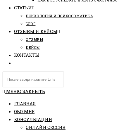
КАК ВСЕ УСПЕВАТЬ И ЖИТЬ СЧАСТЛИВО
СТАТЬИ
ПCИХОЛОГИЯ И ПСИХОСОМАТИКА
БЛОГ
ОТЗЫВЫ И КЕЙСЫ
ОТЗЫВЫ
КЕЙСЫ
КОНТАКТЫ
ПЕРЕКЛЮЧИТЬ
ПОИСК
Поиск
ПО
на
ВЕБ-
сайте
МЕНЮ
ЗАКРЫТЬ
САЙТУ
ГЛАВНАЯ
ОБО МНЕ
КОНСУЛЬТАЦИИ
ОНЛАЙН СЕССИЯ