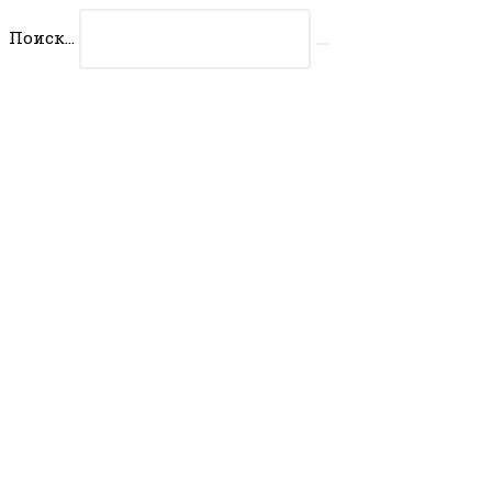
Перейти
Поиск...
к
Искать
содержимому