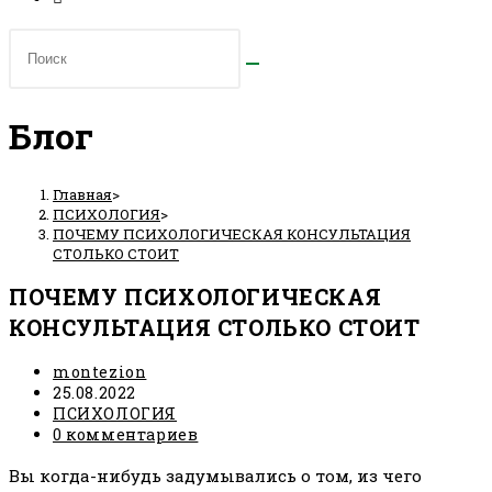
Блог
Главная
>
ПСИХОЛОГИЯ
>
ПОЧЕМУ ПСИХОЛОГИЧЕСКАЯ КОНСУЛЬТАЦИЯ
СТОЛЬКО СТОИТ
ПОЧЕМУ ПСИХОЛОГИЧЕСКАЯ
КОНСУЛЬТАЦИЯ СТОЛЬКО СТОИТ
Автор
montezion
записи:
Запись
25.08.2022
опубликована:
Рубрика
ПСИХОЛОГИЯ
записи:
Комментарии
0 комментариев
к
Вы когда-нибудь задумывались о том, из чего
записи: