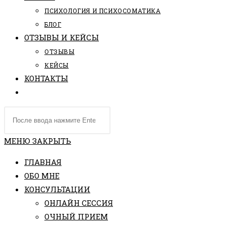
ПCИХОЛОГИЯ И ПСИХОСОМАТИКА
БЛОГ
ОТЗЫВЫ И КЕЙСЫ
ОТЗЫВЫ
КЕЙСЫ
КОНТАКТЫ
ПЕРЕКЛЮЧИТЬ
ПОИСК
Поиск
ПО
на
ВЕБ-
сайте
МЕНЮ
ЗАКРЫТЬ
САЙТУ
ГЛАВНАЯ
ОБО МНЕ
КОНСУЛЬТАЦИИ
ОНЛАЙН СЕССИЯ
ОЧНЫЙ ПРИЕМ