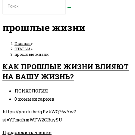
прошлые жизни
Главная
>
СТАТЬИ
>
прошлые жизни
КАК ПРОШЛЫЕ ЖИЗНИ ВЛИЯЮТ
НА ВАШУ ЖИЗНЬ?
Рубрика
ПСИХОЛОГИЯ
записи:
Комментарии
0 комментариев
к
https://youtu.be/qPvkWQ76vYw?
записи:
si=YFmghmWFW2CRuySU
КАК
Продолжить чтение