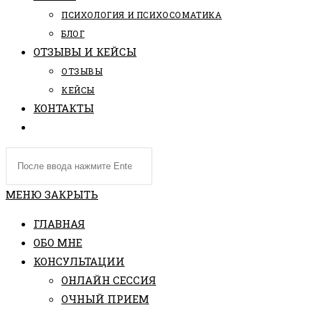
ПCИХОЛОГИЯ И ПСИХОСОМАТИКА
БЛОГ
ОТЗЫВЫ И КЕЙСЫ
ОТЗЫВЫ
КЕЙСЫ
КОНТАКТЫ
ПЕРЕКЛЮЧИТЬ
ПОИСК
Поиск
ПО
на
ВЕБ-
сайте
МЕНЮ
ЗАКРЫТЬ
САЙТУ
ГЛАВНАЯ
ОБО МНЕ
КОНСУЛЬТАЦИИ
ОНЛАЙН СЕССИЯ
ОЧНЫЙ ПРИЕМ