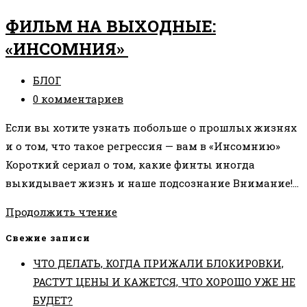
ПРОШЛЫЕ
ФИЛЬМ НА ВЫХОДНЫЕ:
ЖИЗНИ
«ИНСОМНИЯ»
ВЛИЯЮТ
НА
Рубрика
БЛОГ
ВАШУ
записи:
Комментарии
0 комментариев
ЖИЗНЬ?
к
Если вы хотите узнать побольше о прошлых жизнях
записи:
и о том, что такое регрессия — вам в «Инсомнию»
Короткий сериал о том, какие финты иногда
выкидывает жизнь и наше подсознание Внимание!…
ФИЛЬМ
Продолжить чтение
НА
Свежие записи
ВЫХОДНЫЕ:
ЧТО ДЕЛАТЬ, КОГДА ПРИЖАЛИ БЛОКИРОВКИ,
«ИНСОМНИЯ»
РАСТУТ ЦЕНЫ И КАЖЕТСЯ, ЧТО ХОРОШО УЖЕ НЕ
БУДЕТ?