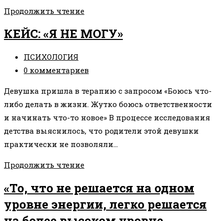
ПРИНЯТЬ
Продолжить чтение
СВОЙ
КЕЙС: «Я НЕ МОГУ»
ЭТАП
РАЗВИТИЯ
Рубрика
ПСИХОЛОГИЯ
записи:
Комментарии
0 комментариев
к
Девушка пришла в терапию с запросом «Боюсь что-
записи:
либо делать в жизни. Жутко боюсь ответственности
и начинать что-то новое» В процессе исследования
детства выяснилось, что родители этой девушки
практически не позволяли…
КЕЙС:
Продолжить чтение
«Я
«То, что не решается на одном
НЕ
уровне энергии, легко решается
МОГУ»
на более высоком уровне