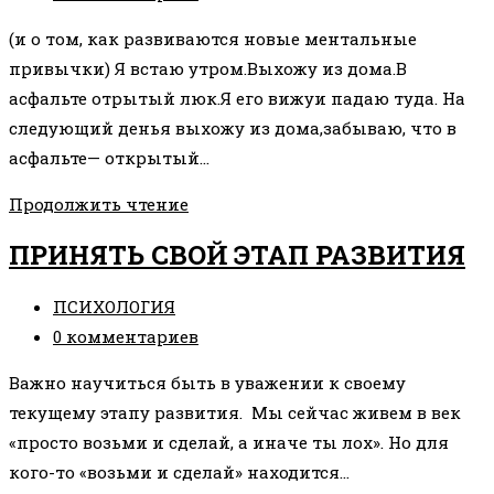
к
(и о том, как развиваются новые ментальные
записи:
привычки) Я встаю утром.Выхожу из дома.В
асфальте отрытый люк.Я его вижуи падаю туда. На
следующий денья выхожу из дома,забываю, что в
асфальте— открытый…
ИСТОРИЯ
Продолжить чтение
О
ПРИНЯТЬ СВОЙ ЭТАП РАЗВИТИЯ
ТОМ,
КАК
Рубрика
ПСИХОЛОГИЯ
КОЛИЧЕСТВО
записи:
Комментарии
0 комментариев
ПЕРЕХОДИТ
к
В
Важно научиться быть в уважении к своему
записи:
КАЧЕСТВО
текущему этапу развития. Мы сейчас живем в век
«просто возьми и сделай, а иначе ты лох». Но для
кого-то «возьми и сделай» находится…