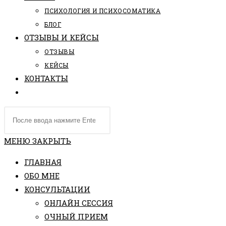
ПCИХОЛОГИЯ И ПСИХОСОМАТИКА
БЛОГ
ОТЗЫВЫ И КЕЙСЫ
ОТЗЫВЫ
КЕЙСЫ
КОНТАКТЫ
ПЕРЕКЛЮЧИТЬ
ПОИСК
Поиск
ПО
на
ВЕБ-
сайте
МЕНЮ
ЗАКРЫТЬ
САЙТУ
ГЛАВНАЯ
ОБО МНЕ
КОНСУЛЬТАЦИИ
ОНЛАЙН СЕССИЯ
ОЧНЫЙ ПРИЕМ