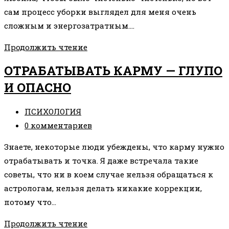
сам процесс уборки выглядел для меня очень
сложным и энергозатратным.…
«В
Продолжить чтение
том,
ОТРАБАТЫВАТЬ КАРМУ — ГЛУПО
что
И ОПАСНО
мы
отрицаем,
Рубрика
ПСИХОЛОГИЯ
прячется
записи:
Комментарии
0 комментариев
наша
к
огромная
Знаете, некоторые люди убеждены, что карму нужно
записи:
сила»
отрабатывать и точка. Я даже встречала такие
советы, что ни в коем случае нельзя обращаться к
астрологам, нельзя делать никакие коррекции,
потому что…
ОТРАБАТЫВАТЬ
Продолжить чтение