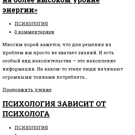
энергии»
Рубрика
ПСИХОЛОГИЯ
записи:
Комментарии
0 комментариев
к
Многим порой кажется, что для решения их
записи:
проблем им просто не хватает знаний. И есть
особый вид накопительства — это накопление
информации. На каком-то этапе люди начинают
огромными тоннами потреблять…
«То,
Продолжить чтение
что
ПСИХОЛОГИЯ ЗАВИСИТ ОТ
не
ПСИХОЛОГА
решается
на
Рубрика
ПСИХОЛОГИЯ
одном