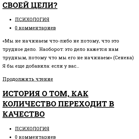
СВОЕЙ ЦЕЛИ?
МАГАЗИН
Рубрика
ПСИХОЛОГИЯ
записи:
Комментарии
0 комментариев
к
«Мы не начинаем что-либо не потому, что это
записи:
трудное дело. Наоборот: это дело кажется нам
трудным, потому что мы его не начинаем» (Сенека)
Я бы еще добавила: если у вас…
КАК
Продолжить чтение
НАЧАТЬ
ИСТОРИЯ О ТОМ, КАК
ДВИГАТЬСЯ
КОЛИЧЕСТВО ПЕРЕХОДИТ В
К
КАЧЕСТВО
СВОЕЙ
ЦЕЛИ?
Рубрика
ПСИХОЛОГИЯ
записи:
Комментарии
0 комментариев