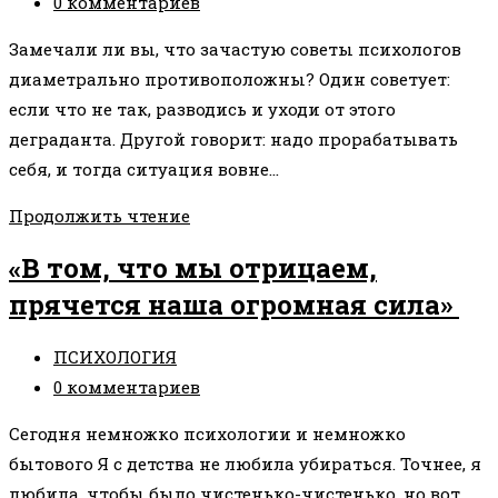
записи:
Комментарии
0 комментариев
уровне
к
энергии,
Замечали ли вы, что зачастую советы психологов
записи:
легко
диаметрально противоположны? Один советует:
решается
если что не так, разводись и уходи от этого
на
деграданта. Другой говорит: надо прорабатывать
более
себя, и тогда ситуация вовне…
высоком
ПСИХОЛОГИЯ
Продолжить чтение
уровне
ЗАВИСИТ
энергии»
«В том, что мы отрицаем,
ОТ
прячется наша огромная сила»
ПСИХОЛОГА
Рубрика
ПСИХОЛОГИЯ
записи:
Комментарии
0 комментариев
к
Сегодня немножко психологии и немножко
записи:
бытового Я с детства не любила убираться. Точнее, я
любила, чтобы было чистенько-чистенько, но вот