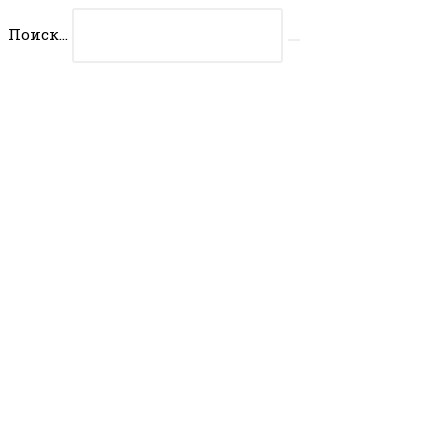
Перейти
Поиск...
к
Искать
содержимому