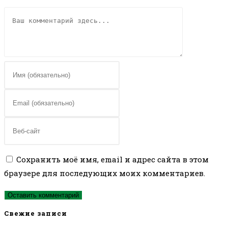
Комментарий
Введите
свое
имя
Введите
или
свой
имя
email-
Введите
пользователя,
адрес,
URL
чтобы
чтобы
вашего
Сохранить моё имя, email и адрес сайта в этом
прокомментировать
прокомментировать
веб-
браузере для последующих моих комментариев.
сайта
(необязательно)
Свежие записи