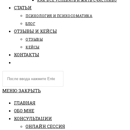
КАК ВСЕ УСПЕВАТЬ И ЖИТЬ СЧАСТЛИВО
СТАТЬИ
ПCИХОЛОГИЯ И ПСИХОСОМАТИКА
БЛОГ
ОТЗЫВЫ И КЕЙСЫ
ОТЗЫВЫ
КЕЙСЫ
КОНТАКТЫ
ПЕРЕКЛЮЧИТЬ
ПОИСК
Поиск
ПО
на
ВЕБ-
сайте
МЕНЮ
ЗАКРЫТЬ
САЙТУ
ГЛАВНАЯ
ОБО МНЕ
КОНСУЛЬТАЦИИ
ОНЛАЙН СЕССИЯ