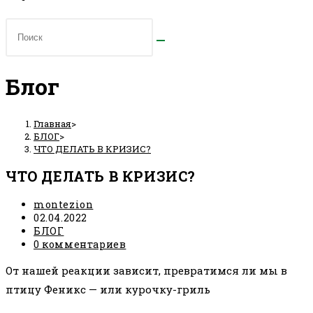
Блог
Главная
>
БЛОГ
>
ЧТО ДЕЛАТЬ В КРИЗИС?
ЧТО ДЕЛАТЬ В КРИЗИС?
Автор
montezion
записи:
Запись
02.04.2022
опубликована:
Рубрика
БЛОГ
записи:
Комментарии
0 комментариев
к
От нашей реакции зависит, превратимся ли мы в
записи:
птицу Феникс — или курочку-гриль