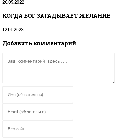
26.05.2022
КОГДА БОГ ЗАГАДЫВАЕТ ЖЕЛАНИЕ
12.01.2023
Добавить комментарий
Комментарий
Введите
свое
имя
Введите
или
свой
имя
email-
Введите
пользователя,
адрес,
URL