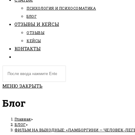
ПCИХОЛОГИЯ И ПСИХОСОМАТИКА
БЛОГ
ОТЗЫВЫ И КЕЙСЫ
ОТЗЫВЫ
КЕЙСЫ
КОНТАКТЫ
ПЕРЕКЛЮЧИТЬ
ПОИСК
Поиск
ПО
на
ВЕБ-
сайте
МЕНЮ
ЗАКРЫТЬ
САЙТУ
Блог
Главная
>
БЛОГ
>
ФИЛЬМ НА ВЫХОДНЫЕ: «ЛАМБОРГИНИ — ЧЕЛОВЕК-ЛЕГ