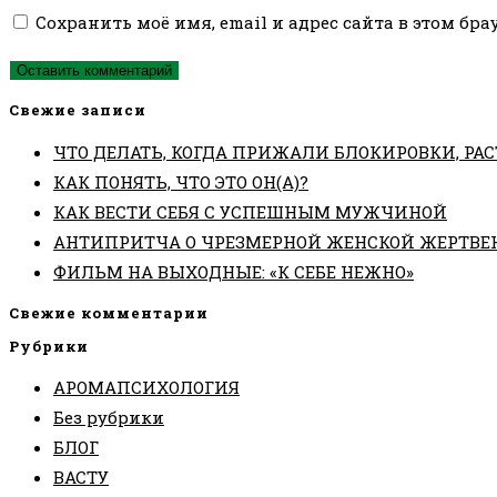
чтобы
чтобы
вашего
Сохранить моё имя, email и адрес сайта в этом б
прокомментировать
прокомментировать
веб-
сайта
(необязательно)
Свежие записи
ЧТО ДЕЛАТЬ, КОГДА ПРИЖАЛИ БЛОКИРОВКИ, РАС
КАК ПОНЯТЬ, ЧТО ЭТО ОН(А)?
КАК ВЕСТИ СЕБЯ С УСПЕШНЫМ МУЖЧИНОЙ
АНТИПРИТЧА О ЧРЕЗМЕРНОЙ ЖЕНСКОЙ ЖЕРТВЕ
ФИЛЬМ НА ВЫХОДНЫЕ: «К СЕБЕ НЕЖНО»
Свежие комментарии
Рубрики
АРОМАПСИХОЛОГИЯ
Без рубрики
БЛОГ
ВАСТУ