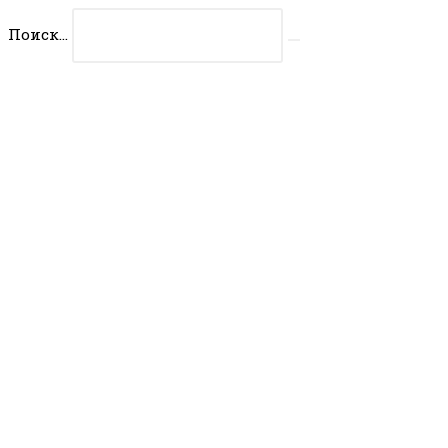
Перейти
Поиск...
к
Искать
содержимому