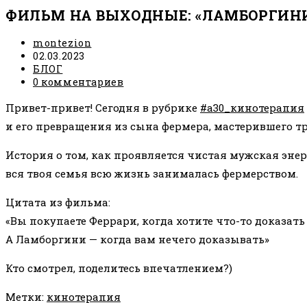
ФИЛЬМ НА ВЫХОДНЫЕ: «ЛАМБОРГИНИ
Автор
montezion
записи:
Запись
02.03.2023
опубликована:
Рубрика
БЛОГ
записи:
Комментарии
0 комментариев
к
Привет-привет! Сегодня в рубрике
записи:
#а30_кинотерапия
и его превращения из сына фермера, мастерившего т
История о том, как проявляется чистая мужская энер
вся твоя семья всю жизнь занималась фермерством.
Цитата из фильма:
«Вы покупаете Феррари, когда хотите что-то доказать
А Ламборгини — когда вам нечего доказывать»
Кто смотрел, поделитесь впечатлением?)
Метки
:
кинотерапия