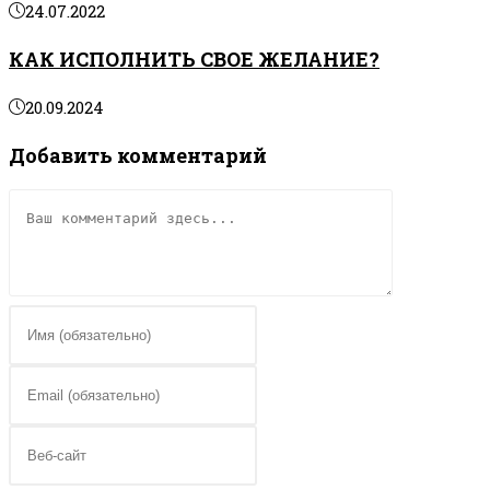
24.07.2022
КАК ИСПОЛНИТЬ СВОЕ ЖЕЛАНИЕ?
20.09.2024
Добавить комментарий
Комментарий
Введите
свое
имя
Введите
или
свой
имя
email-
Введите
пользователя,
адрес,
URL