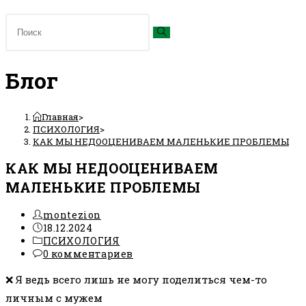
Блог
Главная
>
ПСИХОЛОГИЯ
>
КАК МЫ НЕДООЦЕНИВАЕМ МАЛЕНЬКИЕ ПРОБЛЕМЫ
КАК МЫ НЕДООЦЕНИВАЕМ
МАЛЕНЬКИЕ ПРОБЛЕМЫ
Автор
montezion
записи:
Запись
18.12.2024
опубликована:
Рубрика
ПСИХОЛОГИЯ
записи:
Комментарии
0 комментариев
к
❌ Я ведь всего лишь не могу поделиться чем-то
записи:
личным с мужем