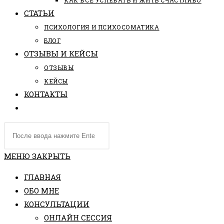
КАК ВСЕ УСПЕВАТЬ И ЖИТЬ СЧАСТЛИВО
СТАТЬИ
ПCИХОЛОГИЯ И ПСИХОСОМАТИКА
БЛОГ
ОТЗЫВЫ И КЕЙСЫ
ОТЗЫВЫ
КЕЙСЫ
КОНТАКТЫ
ПЕРЕКЛЮЧИТЬ
ПОИСК
Поиск
ПО
на
ВЕБ-
сайте
МЕНЮ
ЗАКРЫТЬ
САЙТУ
ГЛАВНАЯ
ОБО МНЕ
КОНСУЛЬТАЦИИ
ОНЛАЙН СЕССИЯ