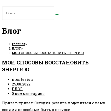
Блог
Главная
>
БЛОГ
>
МОИ СПОСОБЫ ВОССТАНОВИТЬ ЭНЕРГИЮ
МОИ СПОСОБЫ ВОССТАНОВИТЬ
ЭНЕРГИЮ
Автор
montezion
записи:
Запись
25.08.2022
опубликована:
Рубрика
БЛОГ
записи:
Комментарии
0 комментариев
к
Привет-привет! Сегодня решила поделиться с вами
записи:
своими способами быть в ресурсе