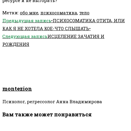
ресурсе и не выгорать?
Метки
:
обо мне
,
психосоматика
,
тело
Еще
Предыдущая запись
•ПСИХОСОМАТИКА ОТИТА, ИЛИ
статьи
КАК Я НЕ ХОТЕЛА КОЕ-ЧТО СЛЫШАТЬ•
Следующая запись
ИСЦЕЛЕНИЕ ЗАЧАТИЯ И
РОЖДЕНИЯ
montezion
Психолог, регрессолог Анна Владимирова
Вам также может понравиться