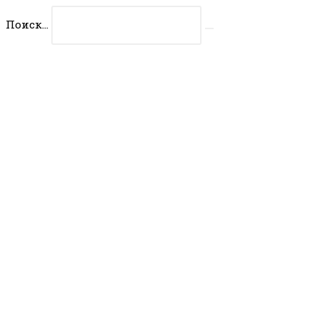
Перейти
Поиск...
к
Искать
содержимому