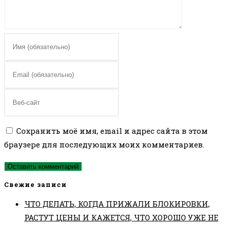
Введите
свое
имя
Введите
или
свой
имя
email-
Введите
пользователя,
адрес,
URL
чтобы
чтобы
вашего
Сохранить моё имя, email и адрес сайта в этом
прокомментировать
прокомментировать
веб-
браузере для последующих моих комментариев.
сайта
(необязательно)
Свежие записи
ЧТО ДЕЛАТЬ, КОГДА ПРИЖАЛИ БЛОКИРОВКИ,
РАСТУТ ЦЕНЫ И КАЖЕТСЯ, ЧТО ХОРОШО УЖЕ НЕ