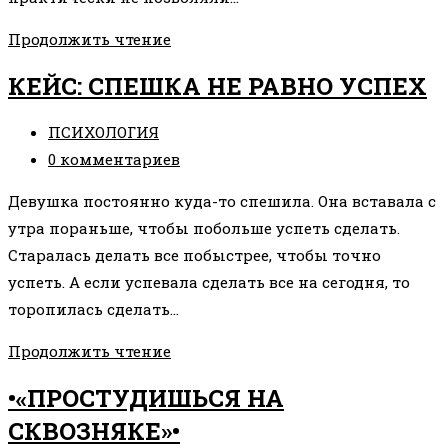
КЕЙС:
Продолжить чтение
«Я
КЕЙС: СПЕШКА НЕ РАВНО УСПЕХ
НЕ
МОГУ»
Рубрика
ПСИХОЛОГИЯ
записи:
Комментарии
0 комментариев
к
Девушка постоянно куда-то спешила. Она вставала с
записи:
утра пораньше, чтобы побольше успеть сделать.
Старалась делать все побыстрее, чтобы точно
успеть. А если успевала сделать все на сегодня, то
торопилась сделать…
КЕЙС:
Продолжить чтение
СПЕШКА
•«ПРОСТУДИШЬСЯ НА
НЕ
СКВОЗНЯКЕ»•
РАВНО