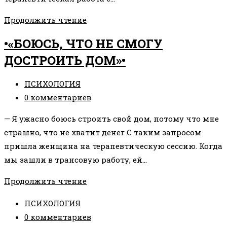
•ЗЛАЯ
Продолжить чтение
МАЧЕХА
•«БОЮСЬ, ЧТО НЕ СМОГУ
ЛУПИТ
ДОСТРОИТЬ ДОМ»•
ПЛЕТКОЙ
И
Рубрика
ПСИХОЛОГИЯ
ЗАСТАВЛЯЕТ
записи:
Комментарии
0 комментариев
ВСЕ
к
ДЕЛАТЬ
— Я ужасно боюсь строить свой дом, потому что мне
записи:
ЧЕРЕЗ
страшно, что не хватит денег С таким запросом
НАДО•
пришла женщина на терапевтическую сессию. Когда
мы зашли в трансовую работу, ей…
•«БОЮСЬ,
Продолжить чтение
ЧТО
Рубрика
ПСИХОЛОГИЯ
НЕ
записи:
Комментарии
0 комментариев
СМОГУ