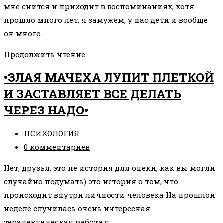
мне снится и приходит в воспоминаниях, хотя
прошло много лет, я замужем, у нас дети и вообще
он много…
•КЕЙС
Продолжить чтение
ТЕРАПЕВТИЧЕСКОЙ
•ЗЛАЯ МАЧЕХА ЛУПИТ ПЛЕТКОЙ
РАБОТЫ
И ЗАСТАВЛЯЕТ ВСЕ ДЕЛАТЬ
С
ЧЕРЕЗ НАДО•
ЗАПРОСОМ:
«НЕ
Рубрика
ПСИХОЛОГИЯ
МОГУ
записи:
Комментарии
0 комментариев
ЗАБЫТЬ
к
БЫВШЕГО»•
Нет, друзья, это не история для опеки, как вы могли
записи:
случайно подумать) это история о том, что
происходит внутри личности человека На прошлой
неделе случилась очень интересная
терапевтическая работа с…