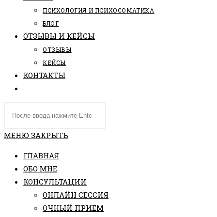
ПCИХОЛОГИЯ И ПСИХОСОМАТИКА
БЛОГ
ОТЗЫВЫ И КЕЙСЫ
ОТЗЫВЫ
КЕЙСЫ
КОНТАКТЫ
ПЕРЕКЛЮЧИТЬ
ПОИСК
Поиск
ПО
на
ВЕБ-
сайте
МЕНЮ
ЗАКРЫТЬ
САЙТУ
ГЛАВНАЯ
ОБО МНЕ
КОНСУЛЬТАЦИИ
ОНЛАЙН СЕССИЯ
ОЧНЫЙ ПРИЕМ