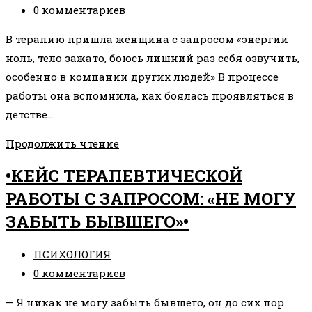
записи:
Комментарии
0 комментариев
к
В терапию пришла женщина с запросом «энергии
записи:
ноль, тело зажато, боюсь лишний раз себя озвучить,
особенно в компании других людей» В процессе
работы она вспомнила, как боялась проявляться в
детстве…
КЕЙС:
Продолжить чтение
«НЕТ
•КЕЙС ТЕРАПЕВТИЧЕСКОЙ
ЭНЕРГИИ
РАБОТЫ С ЗАПРОСОМ: «НЕ МОГУ
И
ЗАБЫТЬ БЫВШЕГО»•
ЧУВСТВУЮ
СЕБЯ
Рубрика
ПСИХОЛОГИЯ
СЕРОЙ
записи:
Комментарии
0 комментариев
МЫШЬЮ»
к
— Я никак не могу забыть бывшего, он до сих пор
записи: