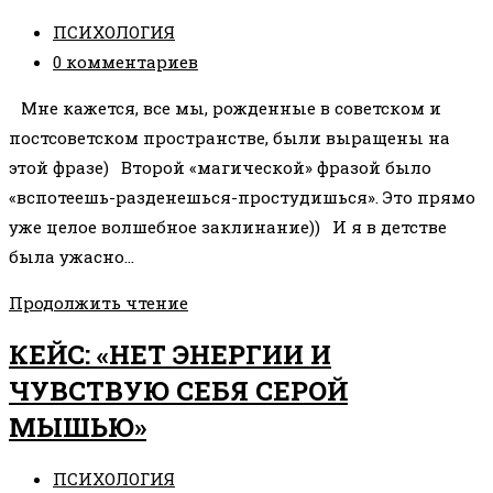
УСПЕХ
Рубрика
ПСИХОЛОГИЯ
записи:
Комментарии
0 комментариев
к
⠀Мне кажется, все мы, рожденные в советском и
записи:
постсоветском пространстве, были выращены на
этой фразе)⠀Второй «магической» фразой было
«вспотеешь-разденешься-простудишься». Это прямо
уже целое волшебное заклинание))⠀И я в детстве
была ужасно…
•«ПРОСТУДИШЬСЯ
Продолжить чтение
НА
КЕЙС: «НЕТ ЭНЕРГИИ И
СКВОЗНЯКЕ»•
ЧУВСТВУЮ СЕБЯ СЕРОЙ
МЫШЬЮ»
Рубрика
ПСИХОЛОГИЯ