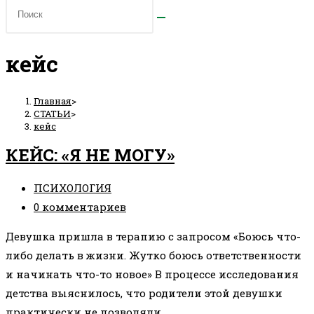
кейс
Главная
>
СТАТЬИ
>
кейс
КЕЙС: «Я НЕ МОГУ»
Рубрика
ПСИХОЛОГИЯ
записи:
Комментарии
0 комментариев
к
Девушка пришла в терапию с запросом «Боюсь что-
записи:
либо делать в жизни. Жутко боюсь ответственности
и начинать что-то новое» В процессе исследования
детства выяснилось, что родители этой девушки
практически не позволяли…