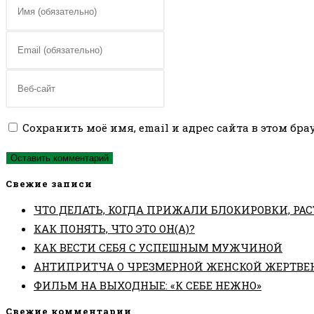
Введите
свое
имя
Введите
или
свой
имя
email-
Введите
пользователя,
адрес,
URL
чтобы
чтобы
вашего
Сохранить моё имя, email и адрес сайта в этом б
прокомментировать
прокомментировать
веб-
сайта
(необязательно)
Свежие записи
ЧТО ДЕЛАТЬ, КОГДА ПРИЖАЛИ БЛОКИРОВКИ, РАС
КАК ПОНЯТЬ, ЧТО ЭТО ОН(А)?
КАК ВЕСТИ СЕБЯ С УСПЕШНЫМ МУЖЧИНОЙ
АНТИПРИТЧА О ЧРЕЗМЕРНОЙ ЖЕНСКОЙ ЖЕРТВЕ
ФИЛЬМ НА ВЫХОДНЫЕ: «К СЕБЕ НЕЖНО»
Свежие комментарии