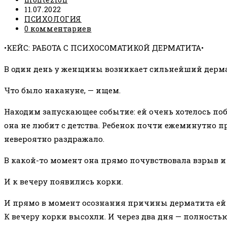
записи:
Запись
11.07.2022
опубликована:
Рубрика
ПСИХОЛОГИЯ
записи:
Комментарии
0 комментариев
к
•КЕЙС: РАБОТА С ПСИХОСОМАТИКОЙ ДЕРМАТИТА•
записи:
В один день у женщины возникает сильнейший дерма
Что было накануне, — ищем.
Находим запускающее событие: ей очень хотелось поб
она не любит с детства. Ребенок почти ежеминутно пр
невероятно раздражало.
В какой-то момент она прямо почувствовала взрыв и
И к вечеру появились корки.
И прямо в момент осознания причины дерматита ей с
К вечеру корки высохли. И через два дня — полность