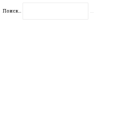
Перейти
Поиск...
к
Искать
содержимому