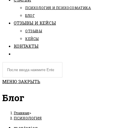
ПCИХОЛОГИЯ И ПСИХОСОМАТИКА
БЛОГ
ОТЗЫВЫ И КЕЙСЫ
ОТЗЫВЫ
КЕЙСЫ
КОНТАКТЫ
ПЕРЕКЛЮЧИТЬ
ПОИСК
Поиск
ПО
на
ВЕБ-
сайте
МЕНЮ
ЗАКРЫТЬ
САЙТУ
Блог
Главная
>
ПСИХОЛОГИЯ
Автор
montezion