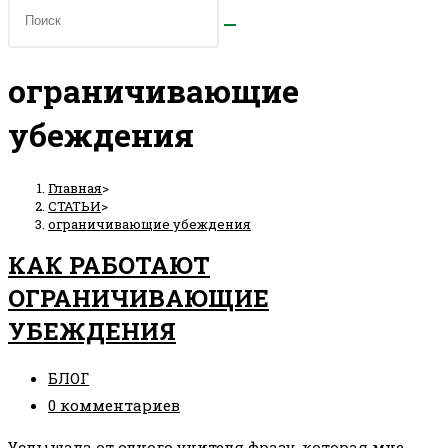
ограничивающие
убеждения
Главная
>
СТАТЬИ
>
ограничивающие убеждения
КАК РАБОТАЮТ
ОГРАНИЧИВАЮЩИЕ
УБЕЖДЕНИЯ
Рубрика
БЛОГ
записи:
Комментарии
0 комментариев
к
Услышала от одного учителя фразу, которая мне