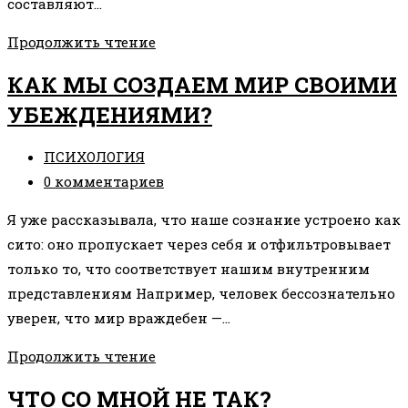
составляют…
КАК
Продолжить чтение
НАС
КАК МЫ СОЗДАЕМ МИР СВОИМИ
ИМЕЮТ
УБЕЖДЕНИЯМИ?
НАШИ
УБЕЖДЕНИЯ
Рубрика
ПСИХОЛОГИЯ
записи:
Комментарии
0 комментариев
к
Я уже рассказывала, что наше сознание устроено как
записи:
сито: оно пропускает через себя и отфильтровывает
только то, что соответствует нашим внутренним
представлениям Например, человек бессознательно
уверен, что мир враждебен —…
КАК
Продолжить чтение
МЫ
ЧТО СО МНОЙ НЕ ТАК?
СОЗДАЕМ