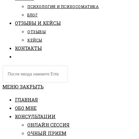
ПCИХОЛОГИЯ И ПСИХОСОМАТИКА
БЛОГ
ОТЗЫВЫ И КЕЙСЫ
ОТЗЫВЫ
КЕЙСЫ
КОНТАКТЫ
ПЕРЕКЛЮЧИТЬ
ПОИСК
Поиск
ПО
на
ВЕБ-
сайте
МЕНЮ
ЗАКРЫТЬ
САЙТУ
ГЛАВНАЯ
ОБО МНЕ
КОНСУЛЬТАЦИИ
ОНЛАЙН СЕССИЯ
ОЧНЫЙ ПРИЕМ