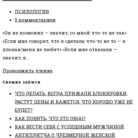
МИР
Рубрика
ПСИХОЛОГИЯ
СВОИМИ
записи:
Комментарии
0 комментариев
УБЕЖДЕНИЯМИ?
к
«Он не позвонил — значит, со мной что-то не так»
записи:
«Если мне говорят, что я сделала что-то не то — я
плохая/меня не любят» «Если мне отказали —
значит, я…
ЧТО
Продолжить чтение
СО
Свежие записи
МНОЙ
ЧТО ДЕЛАТЬ, КОГДА ПРИЖАЛИ БЛОКИРОВКИ,
НЕ
РАСТУТ ЦЕНЫ И КАЖЕТСЯ, ЧТО ХОРОШО УЖЕ НЕ
ТАК?
БУДЕТ?
КАК ПОНЯТЬ, ЧТО ЭТО ОН(А)?
КАК ВЕСТИ СЕБЯ С УСПЕШНЫМ МУЖЧИНОЙ
АНТИПРИТЧА О ЧРЕЗМЕРНОЙ ЖЕНСКОЙ