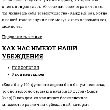
записи:
очень понравилась: «Отстаивая свои ограничения,
ты лишаешь себя всемогущества» Каждый раз, когда
в вашей голове звучит «не могу» и «это невозможно»,
можно ее…
КАК
Продолжить чтение
РАБОТАЮТ
КАК НАС ИМЕЮТ НАШИ
ОГРАНИЧИВАЮЩИЕ
УБЕЖДЕНИЯ
УБЕЖДЕНИЯ
Рубрика
ПСИХОЛОГИЯ
записи:
Комментарии
0 комментариев
к
«Если бы у 100-футового дерева был бы ум человека,
записи:
то оно выросло бы максимум на 10 футов» (Харв
Экер) В каждом из нас живет бесчисленное
множество различных убеждений, которые