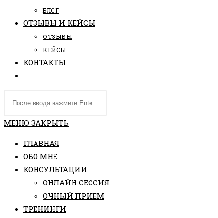
БЛОГ
ОТЗЫВЫ И КЕЙСЫ
ОТЗЫВЫ
КЕЙСЫ
КОНТАКТЫ
ПЕРЕКЛЮЧИТЬ
ПОИСК
Поиск
ПО
на
ВЕБ-
сайте
МЕНЮ
ЗАКРЫТЬ
САЙТУ
ГЛАВНАЯ
ОБО МНЕ
КОНСУЛЬТАЦИИ
ОНЛАЙН СЕССИЯ
ОЧНЫЙ ПРИЕМ
ТРЕНИНГИ