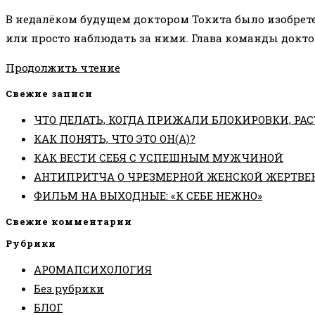
к
В недалёком будущем доктором Токита было изобрете
записи:
или просто наблюдать за ними. Глава команды докто
ФИЛЬМ
Продолжить чтение
НА
Свежие записи
ВЫХОДНЫЕ:
ЧТО ДЕЛАТЬ, КОГДА ПРИЖАЛИ БЛОКИРОВКИ, РАС
«ПАПРИКА
КАК ПОНЯТЬ, ЧТО ЭТО ОН(А)?
(2006)»
КАК ВЕСТИ СЕБЯ С УСПЕШНЫМ МУЖЧИНОЙ
АНТИПРИТЧА О ЧРЕЗМЕРНОЙ ЖЕНСКОЙ ЖЕРТВЕ
ФИЛЬМ НА ВЫХОДНЫЕ: «К СЕБЕ НЕЖНО»
Свежие комментарии
Рубрики
АРОМАПСИХОЛОГИЯ
Без рубрики
БЛОГ