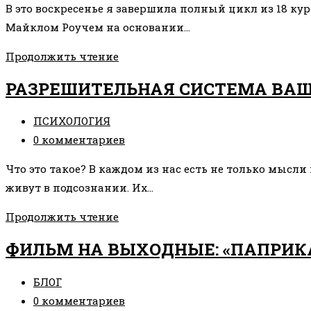
ТО,
В это воскресенье я завершила полный цикл из 18 кур
записи:
ЧТО
Майклом Роучем на основании…
ХОТЕЛИ?
ОБ
Продолжить чтение
УСТРОЙСТВЕ
РАЗРЕШИТЕЛЬНАЯ СИСТЕМА ВА
МИРА
Рубрика
ПСИХОЛОГИЯ
записи:
Комментарии
0 комментариев
к
Что это такое? В каждом из нас есть не только мысл
записи:
живут в подсознании. Их…
РАЗРЕШИТЕЛЬНАЯ
Продолжить чтение
СИСТЕМА
ФИЛЬМ НА ВЫХОДНЫЕ: «ПАПРИКА 
ВАШЕГО
ПОДСОЗНАНИЯ
Рубрика
БЛОГ
записи:
Комментарии
0 комментариев