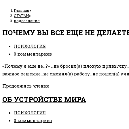
Главная
>
СТАТЬИ
>
подсознание
ПОЧЕМУ ВЫ ВСЕ ЕЩЕ НЕ ДЕЛАЕТЕ
Рубрика
ПСИХОЛОГИЯ
записи:
Комментарии
0 комментариев
к
«Почему я еще не…?» …не бросил(а) плохую привычк
записи:
важное решение…не сменил(а) работу…не пошел(а) уч
ПОЧЕМУ
Продолжить чтение
ВЫ
ОБ УСТРОЙСТВЕ МИРА
ВСЕ
ЕЩЕ
Рубрика
ПСИХОЛОГИЯ
НЕ
записи:
Комментарии
0 комментариев
ДЕЛАЕТЕ
к