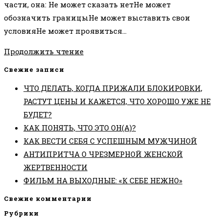
части, она: Не может сказать нетНе может
обозначить границыНе может выставить свои
условияНе может проявиться…
ТО,
Продолжить чтение
ЧТО
Свежие записи
МОЖЕТ
ЧТО ДЕЛАТЬ, КОГДА ПРИЖАЛИ БЛОКИРОВКИ,
СДЕЛАТЬ
РАСТУТ ЦЕНЫ И КАЖЕТСЯ, ЧТО ХОРОШО УЖЕ НЕ
ВЗРОСЛЫЙ,
БУДЕТ?
НЕ
КАК ПОНЯТЬ, ЧТО ЭТО ОН(А)?
СПОСОБЕН
КАК ВЕСТИ СЕБЯ С УСПЕШНЫМ МУЖЧИНОЙ
СДЕЛАТЬ
АНТИПРИТЧА О ЧРЕЗМЕРНОЙ ЖЕНСКОЙ
РЕБЕНОК
ЖЕРТВЕННОСТИ
ФИЛЬМ НА ВЫХОДНЫЕ: «К СЕБЕ НЕЖНО»
Свежие комментарии
Рубрики