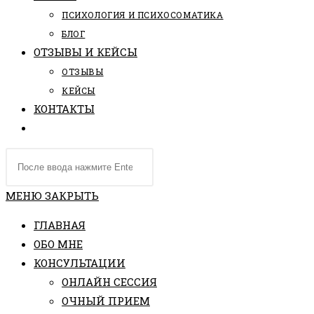
ПCИХОЛОГИЯ И ПСИХОСОМАТИКА
БЛОГ
ОТЗЫВЫ И КЕЙСЫ
ОТЗЫВЫ
КЕЙСЫ
КОНТАКТЫ
ПЕРЕКЛЮЧИТЬ
ПОИСК
Поиск
ПО
на
ВЕБ-
сайте
МЕНЮ
ЗАКРЫТЬ
САЙТУ
ГЛАВНАЯ
ОБО МНЕ
КОНСУЛЬТАЦИИ
ОНЛАЙН СЕССИЯ
ОЧНЫЙ ПРИЕМ