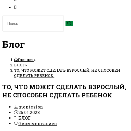
Блог
Главная
>
БЛОГ
>
ТО, ЧТО МОЖЕТ СДЕЛАТЬ ВЗРОСЛЫЙ, НЕ СПОСОБЕН
СДЕЛАТЬ РЕБЕНОК
ТО, ЧТО МОЖЕТ СДЕЛАТЬ ВЗРОСЛЫЙ,
НЕ СПОСОБЕН СДЕЛАТЬ РЕБЕНОК
Автор
montezion
записи:
Запись
26.01.2023
опубликована:
Рубрика
БЛОГ
записи:
Комментарии
0 комментариев
к