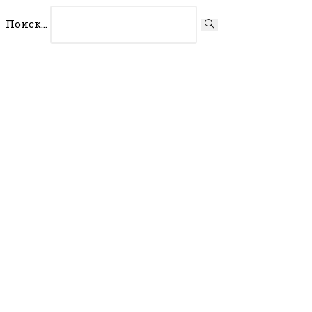
Перейти
Поиск...
Искать
к
содержимому