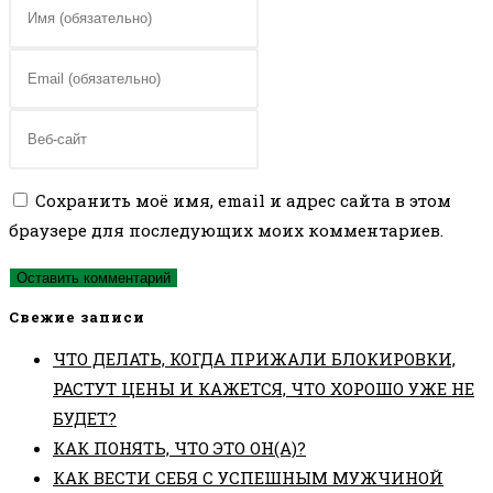
Введите
свое
имя
Введите
или
свой
имя
email-
Введите
пользователя,
адрес,
URL
чтобы
чтобы
вашего
Сохранить моё имя, email и адрес сайта в этом
прокомментировать
прокомментировать
веб-
браузере для последующих моих комментариев.
сайта
(необязательно)
Свежие записи
ЧТО ДЕЛАТЬ, КОГДА ПРИЖАЛИ БЛОКИРОВКИ,
РАСТУТ ЦЕНЫ И КАЖЕТСЯ, ЧТО ХОРОШО УЖЕ НЕ
БУДЕТ?
КАК ПОНЯТЬ, ЧТО ЭТО ОН(А)?
КАК ВЕСТИ СЕБЯ С УСПЕШНЫМ МУЖЧИНОЙ