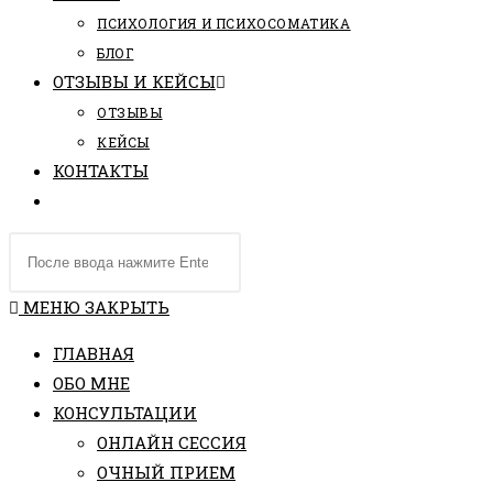
ПCИХОЛОГИЯ И ПСИХОСОМАТИКА
БЛОГ
ОТЗЫВЫ И КЕЙСЫ
ОТЗЫВЫ
КЕЙСЫ
КОНТАКТЫ
ПЕРЕКЛЮЧИТЬ
ПОИСК
Поиск
ПО
на
ВЕБ-
сайте
МЕНЮ
ЗАКРЫТЬ
САЙТУ
ГЛАВНАЯ
ОБО МНЕ
КОНСУЛЬТАЦИИ
ОНЛАЙН СЕССИЯ
ОЧНЫЙ ПРИЕМ