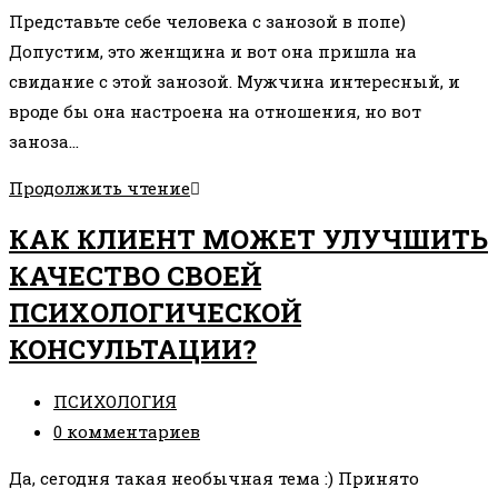
к
Представьте себе человека с занозой в попе)
записи:
Допустим, это женщина и вот она пришла на
свидание с этой занозой. Мужчина интересный, и
вроде бы она настроена на отношения, но вот
заноза…
КАК
Продолжить чтение
ВЫГЛЯДИТ
КАК КЛИЕНТ МОЖЕТ УЛУЧШИТЬ
ЖИЗНЬ
КАЧЕСТВО СВОЕЙ
БЕЗ
ПСИХОЛОГИЧЕСКОЙ
ПСИХОТЕРАПИИ?
КОНСУЛЬТАЦИИ?
Рубрика
ПСИХОЛОГИЯ
записи:
Комментарии
0 комментариев
к
Да, сегодня такая необычная тема :) Принято
записи: