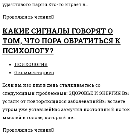
удачливого парня.Кто-то играет в…
В
Продолжить чтение
КАКУЮ
КАКИЕ СИГНАЛЫ ГОВОРЯТ О
ИГРУ
ТОМ, ЧТО ПОРА ОБРАТИТЬСЯ К
ВЫ
ПСИХОЛОГУ?
ИГРАЕТЕ?
Рубрика
ПСИХОЛОГИЯ
записи:
Комментарии
0 комментариев
к
Если вы изо дня в день сталкиваетесь со
записи:
следующими проблемами: ЗДОРОВЬЕ И ЭНЕРГИЯ Вы
устали от повторяющихся заболеванийВы встаете
утром уже уставшейВас замучил постоянный поток
мыслей в голове, который не…
КАКИЕ
Продолжить чтение