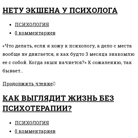
СИГНАЛЫ
НЕТУ ЭКШЕНА У ПСИХОЛОГА
ГОВОРЯТ
О
Рубрика
ПСИХОЛОГИЯ
ТОМ,
записи:
Комментарии
0 комментариев
ЧТО
к
ПОРА
«Что делать, если я хожу к психологу, а дело с места
записи:
ОБРАТИТЬСЯ
вообще не двигается, я как будто 3 месяца знакомлю
К
ее с собой. Когда экшн начнется?» К сожалению, так
ПСИХОЛОГУ?
бывает…
НЕТУ
Продолжить чтение
ЭКШЕНА
КАК ВЫГЛЯДИТ ЖИЗНЬ БЕЗ
У
ПСИХОТЕРАПИИ?
ПСИХОЛОГА
Рубрика
ПСИХОЛОГИЯ
записи:
Комментарии
0 комментариев