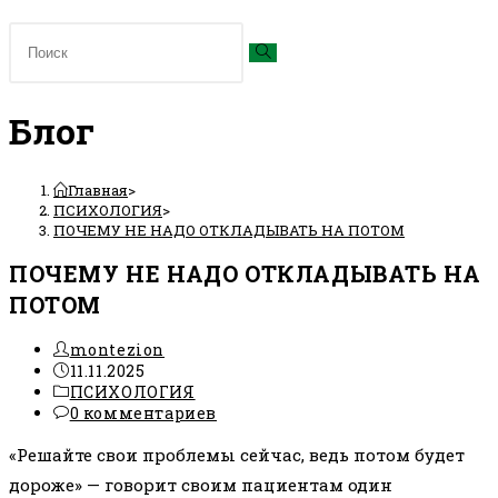
Блог
Главная
>
ПСИХОЛОГИЯ
>
ПОЧЕМУ НЕ НАДО ОТКЛАДЫВАТЬ НА ПОТОМ
ПОЧЕМУ НЕ НАДО ОТКЛАДЫВАТЬ НА
ПОТОМ
Автор
montezion
записи:
Запись
11.11.2025
опубликована:
Рубрика
ПСИХОЛОГИЯ
записи:
Комментарии
0 комментариев
к
«Решайте свои проблемы сейчас, ведь потом будет
записи:
дороже» — говорит своим пациентам один