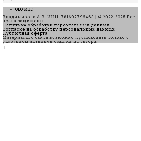
ОБО МНЕ
Владимирова А.В. ИНН: 781697796468 | © 2022-2025 Все
права защищены.
Политика обработки персональных данных
Согласие на обработку персональных данных
Публичная оферта
Материалы с сайта возможно публиковать только с
указанием активной ссылки на автора.