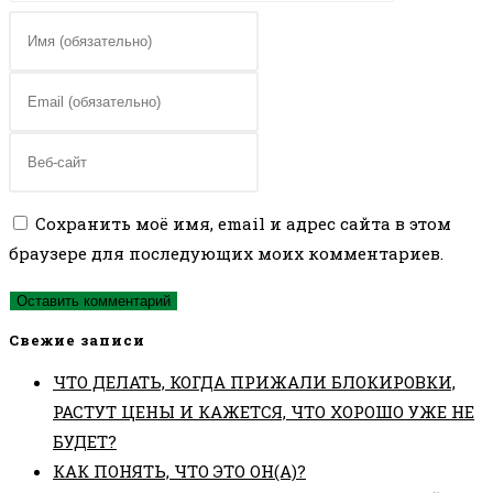
Введите
свое
имя
Введите
или
свой
имя
email-
Введите
пользователя,
адрес,
URL
чтобы
чтобы
вашего
Сохранить моё имя, email и адрес сайта в этом
прокомментировать
прокомментировать
веб-
браузере для последующих моих комментариев.
сайта
(необязательно)
Свежие записи
ЧТО ДЕЛАТЬ, КОГДА ПРИЖАЛИ БЛОКИРОВКИ,
РАСТУТ ЦЕНЫ И КАЖЕТСЯ, ЧТО ХОРОШО УЖЕ НЕ
БУДЕТ?
КАК ПОНЯТЬ, ЧТО ЭТО ОН(А)?