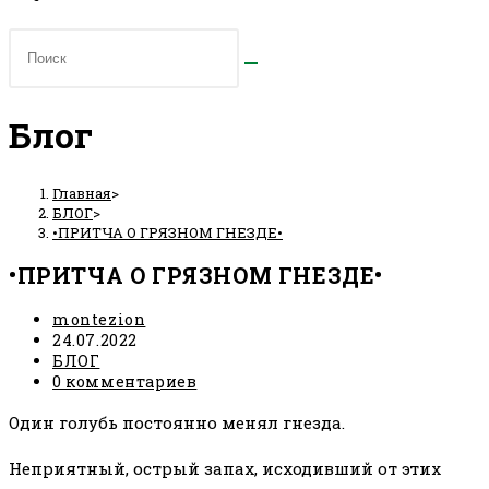
Блог
Главная
>
БЛОГ
>
•ПРИТЧА О ГРЯЗНОМ ГНЕЗДЕ•
•ПРИТЧА О ГРЯЗНОМ ГНЕЗДЕ•
Автор
montezion
записи:
Запись
24.07.2022
опубликована:
Рубрика
БЛОГ
записи:
Комментарии
0 комментариев
к
Один голубь постоянно менял гнезда.
записи:
Неприятный, острый запах, исходивший от этих