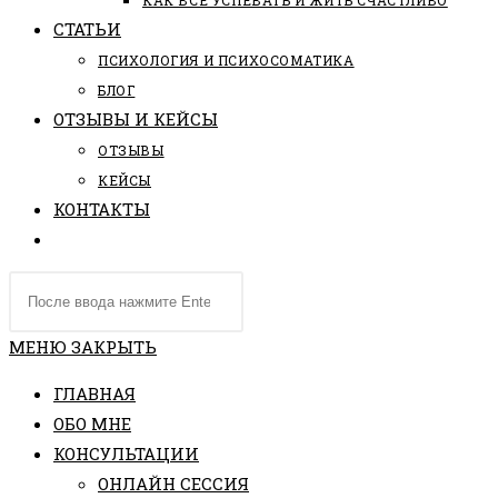
КАК ВСЕ УСПЕВАТЬ И ЖИТЬ СЧАСТЛИВО
СТАТЬИ
ПCИХОЛОГИЯ И ПСИХОСОМАТИКА
БЛОГ
ОТЗЫВЫ И КЕЙСЫ
ОТЗЫВЫ
КЕЙСЫ
КОНТАКТЫ
ПЕРЕКЛЮЧИТЬ
ПОИСК
Поиск
ПО
на
ВЕБ-
сайте
МЕНЮ
ЗАКРЫТЬ
САЙТУ
ГЛАВНАЯ
ОБО МНЕ
КОНСУЛЬТАЦИИ
ОНЛАЙН СЕССИЯ