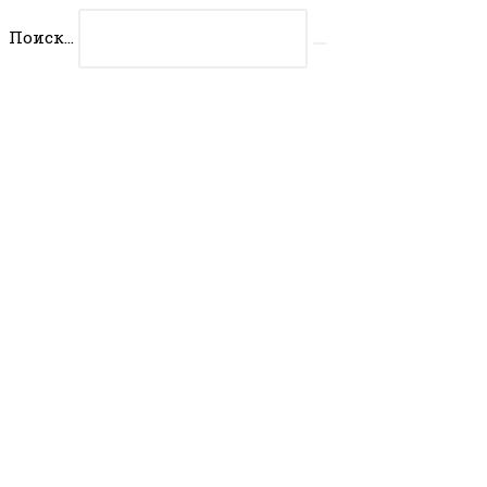
Перейти
Поиск...
к
Искать
содержимому