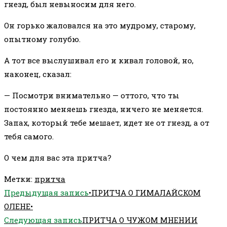
гнезд, был невыносим для него.
Он горько жаловался на это мудрому, старому,
опытному голубю.
А тот все выслушивал его и кивал головой, но,
наконец, сказал:
— Посмотри внимательно — оттого, что ты
постоянно меняешь гнезда, ничего не меняется.
Запах, который тебе мешает, идет не от гнезд, а от
тебя самого.
О чем для вас эта притча?
Метки
:
притча
Еще
Предыдущая запись
•ПРИТЧА О ГИМАЛАЙСКОМ
статьи
ОЛЕНЕ•
Следующая запись
ПРИТЧА О ЧУЖОМ МНЕНИИ