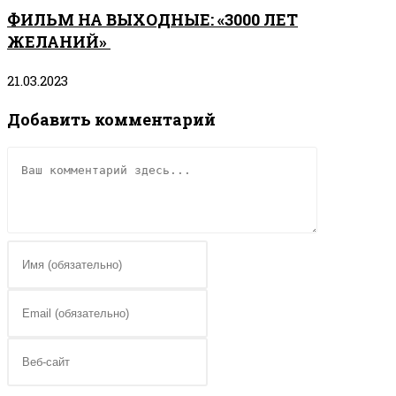
ФИЛЬМ НА ВЫХОДНЫЕ: «3000 ЛЕТ
ЖЕЛАНИЙ»
21.03.2023
Добавить комментарий
Комментарий
Введите
свое
имя
Введите
или
свой
имя
email-
Введите
пользователя,
адрес,
URL
чтобы
чтобы