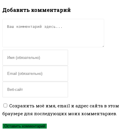
Добавить комментарий
Комментарий
Введите
свое
имя
Введите
или
свой
имя
email-
Введите
пользователя,
адрес,
URL
чтобы
чтобы
вашего
Сохранить моё имя, email и адрес сайта в этом
прокомментировать
прокомментировать
веб-
браузере для последующих моих комментариев.
сайта
(необязательно)