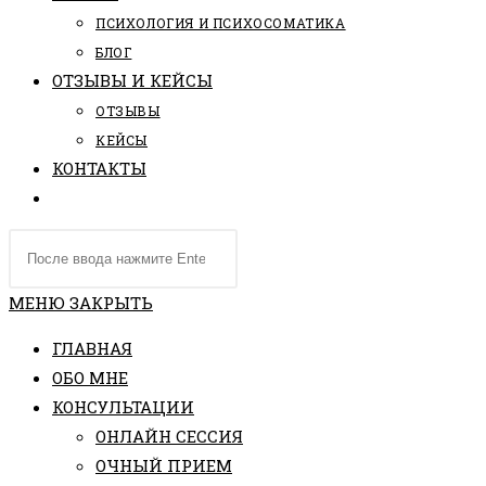
ПCИХОЛОГИЯ И ПСИХОСОМАТИКА
БЛОГ
ОТЗЫВЫ И КЕЙСЫ
ОТЗЫВЫ
КЕЙСЫ
КОНТАКТЫ
ПЕРЕКЛЮЧИТЬ
ПОИСК
Поиск
ПО
на
ВЕБ-
сайте
МЕНЮ
ЗАКРЫТЬ
САЙТУ
ГЛАВНАЯ
ОБО МНЕ
КОНСУЛЬТАЦИИ
ОНЛАЙН СЕССИЯ
ОЧНЫЙ ПРИЕМ