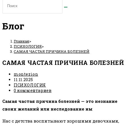
Блог
Главная
>
ПСИХОЛОГИЯ
>
САМАЯ ЧАСТАЯ ПРИЧИНА БОЛЕЗНЕЙ
САМАЯ ЧАСТАЯ ПРИЧИНА БОЛЕЗНЕЙ
Автор
montezion
записи:
Запись
11.11.2025
опубликована:
Рубрика
ПСИХОЛОГИЯ
записи:
Комментарии
0 комментариев
к
Самая частая причина болезней — это незнание
записи:
своих желаний или неследование им
Нас с детства воспитывают хорошими девочками,