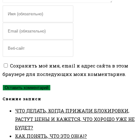
Введите
свое
имя
Введите
или
свой
имя
email-
Введите
пользователя,
адрес,
URL
чтобы
чтобы
вашего
Сохранить моё имя, email и адрес сайта в этом
прокомментировать
прокомментировать
веб-
браузере для последующих моих комментариев.
сайта
(необязательно)
Свежие записи
ЧТО ДЕЛАТЬ, КОГДА ПРИЖАЛИ БЛОКИРОВКИ,
РАСТУТ ЦЕНЫ И КАЖЕТСЯ, ЧТО ХОРОШО УЖЕ НЕ
БУДЕТ?
КАК ПОНЯТЬ, ЧТО ЭТО ОН(А)?