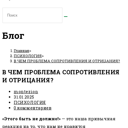
Блог
Главная
>
ПСИХОЛОГИЯ
>
В ЧЕМ ПРОБЛЕМА СОПРОТИВЛЕНИЯ И ОТРИЦАНИЯ?
В ЧЕМ ПРОБЛЕМА СОПРОТИВЛЕНИЯ
И ОТРИЦАНИЯ?
Автор
montezion
записи:
Запись
31.01.2025
опубликована:
Рубрика
ПСИХОЛОГИЯ
записи:
Комментарии
0 комментариев
к
«Этого быть не должно!»
записи:
— это наша привычная
реакция на то, что нам не нравится