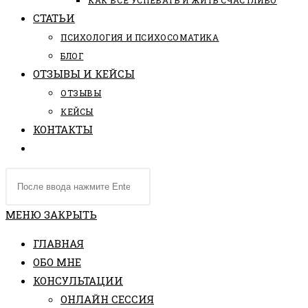
КАК ВСЕ УСПЕВАТЬ И ЖИТЬ СЧАСТЛИВО
СТАТЬИ
ПCИХОЛОГИЯ И ПСИХОСОМАТИКА
БЛОГ
ОТЗЫВЫ И КЕЙСЫ
ОТЗЫВЫ
КЕЙСЫ
КОНТАКТЫ
ПЕРЕКЛЮЧИТЬ
ПОИСК
Поиск
ПО
на
ВЕБ-
сайте
МЕНЮ
ЗАКРЫТЬ
САЙТУ
ГЛАВНАЯ
ОБО МНЕ
КОНСУЛЬТАЦИИ
ОНЛАЙН СЕССИЯ