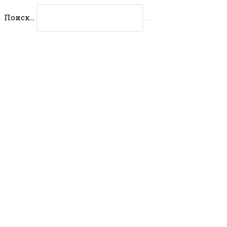
Перейти
Поиск...
к
Искать
содержимому