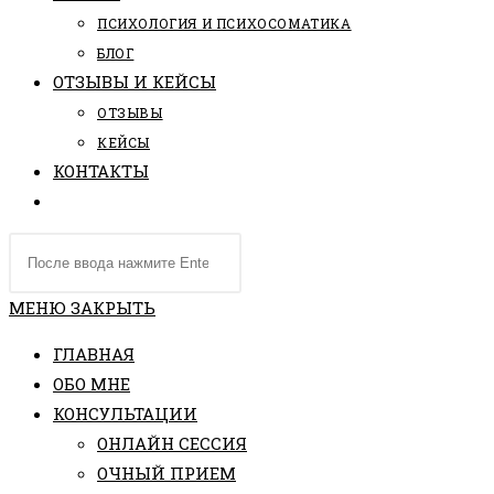
ПCИХОЛОГИЯ И ПСИХОСОМАТИКА
БЛОГ
ОТЗЫВЫ И КЕЙСЫ
ОТЗЫВЫ
КЕЙСЫ
КОНТАКТЫ
ПЕРЕКЛЮЧИТЬ
ПОИСК
Поиск
ПО
на
ВЕБ-
сайте
МЕНЮ
ЗАКРЫТЬ
САЙТУ
ГЛАВНАЯ
ОБО МНЕ
КОНСУЛЬТАЦИИ
ОНЛАЙН СЕССИЯ
ОЧНЫЙ ПРИЕМ