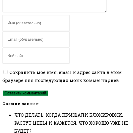
Введите
свое
имя
Введите
или
свой
имя
email-
Введите
пользователя,
адрес,
URL
чтобы
чтобы
вашего
Сохранить моё имя, email и адрес сайта в этом
прокомментировать
прокомментировать
веб-
браузере для последующих моих комментариев.
сайта
(необязательно)
Свежие записи
ЧТО ДЕЛАТЬ, КОГДА ПРИЖАЛИ БЛОКИРОВКИ,
РАСТУТ ЦЕНЫ И КАЖЕТСЯ, ЧТО ХОРОШО УЖЕ НЕ
БУДЕТ?