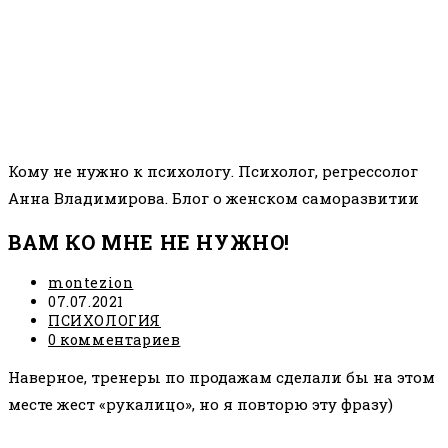
Кому не нужно к психологу. Психолог, регрессолог
Анна Владимирова. Блог о женском саморазвитии
ВАМ КО МНЕ НЕ НУЖНО!
Автор
montezion
записи:
Запись
07.07.2021
опубликована:
Рубрика
ПСИХОЛОГИЯ
записи:
Комментарии
0 комментариев
к
Наверное, тренеры по продажам сделали бы на этом
записи:
месте жест «рукалицо», но я повторю эту фразу)
⠀