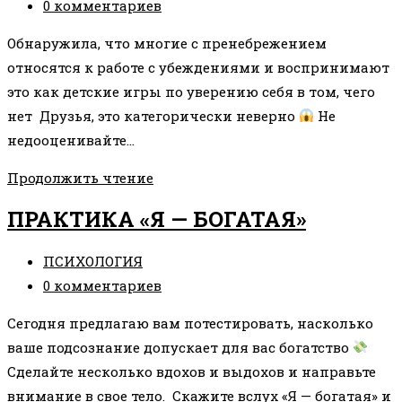
записи:
Комментарии
0 комментариев
к
Обнаружила, что многие с пренебрежением
записи:
относятся к работе с убеждениями и воспринимают
это как детские игры по уверению себя в том, чего
нет Друзья, это категорически неверно
Не
недооценивайте…
ПОЧЕМУ
Продолжить чтение
ВАЖНО
ПРАКТИКА «Я — БОГАТАЯ»
РАБОТАТЬ
СО
Рубрика
ПСИХОЛОГИЯ
СВОИМИ
записи:
Комментарии
0 комментариев
УСТАНОВКАМИ
к
Сегодня предлагаю вам потестировать, насколько
записи:
ваше подсознание допускает для вас богатство
Сделайте несколько вдохов и выдохов и направьте
внимание в свое тело. Скажите вслух «Я — богатая» и