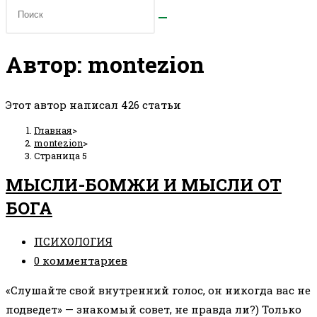
Автор:
montezion
Этот автор написал 426 статьи
Главная
>
montezion
>
Страница 5
МЫСЛИ-БОМЖИ И МЫСЛИ ОТ
БОГА
Рубрика
ПСИХОЛОГИЯ
записи:
Комментарии
0 комментариев
к
«Слушайте свой внутренний голос, он никогда вас не
записи:
подведет» — знакомый совет, не правда ли?) Только