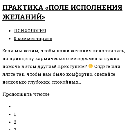
—
ПРАКТИКА «ПОЛЕ ИСПОЛНЕНИЯ
ТОГДА
ЖЕЛАНИЙ»
ПОВЕРЮ,
ИЛИ
Рубрика
ПСИХОЛОГИЯ
ПОВЕРЮ,
записи:
Комментарии
0 комментариев
И
к
ТОГДА
Если мы хотим, чтобы наши желания исполнялись,
записи:
УВИЖУ?
по принципу кармического менеджмента нужно
помочь в этом другим! Приступим?
Сядьте или
лягте так, чтобы вам было комфортно. сделайте
несколько глубоких, спокойных…
ПРАКТИКА
Продолжить чтение
«ПОЛЕ
Перейти
ИСПОЛНЕНИЯ
на
1
ЖЕЛАНИЙ»
предыдущую
2
страницу
3