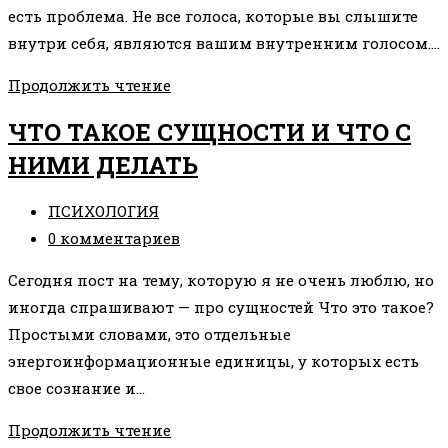
есть проблема. Не все голоса, которые вы слышите
внутри себя, являются вашим внутренним голосом.…
МЫСЛИ-
Продолжить чтение
БОМЖИ
ЧТО ТАКОЕ СУЩНОСТИ И ЧТО С
И
НИМИ ДЕЛАТЬ
МЫСЛИ
ОТ
Рубрика
ПСИХОЛОГИЯ
БОГА
записи:
Комментарии
0 комментариев
к
Сегодня пост на тему, которую я не очень люблю, но
записи:
иногда спрашивают — про сущностей Что это такое?
Простыми словами, это отдельные
энергоинформационные единицы, у которых есть
свое сознание и…
ЧТО
Продолжить чтение