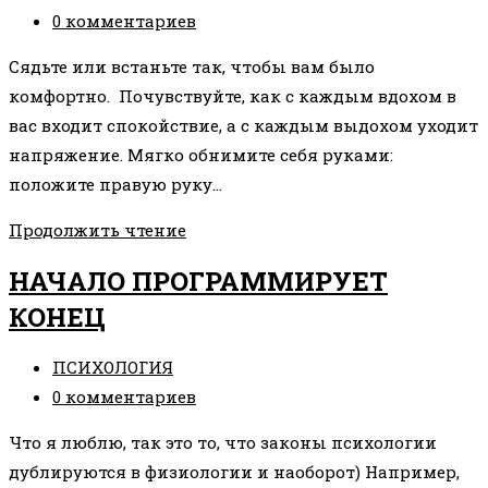
СУДЬБЕ»
записи:
Комментарии
0 комментариев
к
Сядьте или встаньте так, чтобы вам было
записи:
комфортно. Почувствуйте, как с каждым вдохом в
вас входит спокойствие, а с каждым выдохом уходит
напряжение. Мягко обнимите себя руками:
положите правую руку…
ПРАКТИКА
Продолжить чтение
«ОБНИМИ
НАЧАЛО ПРОГРАММИРУЕТ
СЕБЯ»
КОНЕЦ
Рубрика
ПСИХОЛОГИЯ
записи:
Комментарии
0 комментариев
к
Что я люблю, так это то, что законы психологии
записи:
дублируются в физиологии и наоборот) Например,