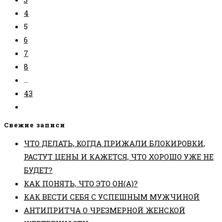
4
5
6
7
8
…
43
Перейти
на
Свежие записи
следующую
ЧТО ДЕЛАТЬ, КОГДА ПРИЖАЛИ БЛОКИРОВКИ,
страницу
РАСТУТ ЦЕНЫ И КАЖЕТСЯ, ЧТО ХОРОШО УЖЕ НЕ
БУДЕТ?
КАК ПОНЯТЬ, ЧТО ЭТО ОН(А)?
КАК ВЕСТИ СЕБЯ С УСПЕШНЫМ МУЖЧИНОЙ
АНТИПРИТЧА О ЧРЕЗМЕРНОЙ ЖЕНСКОЙ