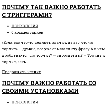
ТАКОЕ
ПОЧЕМУ ТАК ВАЖНО РАБОТАТЬ
СУЩНОСТИ
С ТРИГГЕРАМИ?
И
ЧТО
Рубрика
ПСИХОЛОГИЯ
С
записи:
Комментарии
0 комментариев
НИМИ
к
ДЕЛАТЬ
«Если вас что-то цепляет, значит, из вас что-то
записи:
торчит» — думаю, все уже слышали эту фразу А в чем
проблема-то, что торчит? — спросите вы? — Торчит и
торчит, есть…
ПОЧЕМУ
Продолжить чтение
ТАК
ПОЧЕМУ ВАЖНО РАБОТАТЬ СО
ВАЖНО
СВОИМИ УСТАНОВКАМИ
РАБОТАТЬ
С
Рубрика
ПСИХОЛОГИЯ
ТРИГГЕРАМИ?