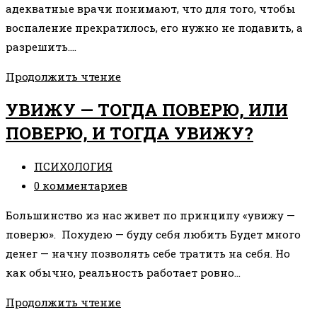
адекватные врачи понимают, что для того, чтобы
воспаление прекратилось, его нужно не подавить, а
разрешить.…
НАЧАЛО
Продолжить чтение
ПРОГРАММИРУЕТ
УВИЖУ — ТОГДА ПОВЕРЮ, ИЛИ
КОНЕЦ
ПОВЕРЮ, И ТОГДА УВИЖУ?
Рубрика
ПСИХОЛОГИЯ
записи:
Комментарии
0 комментариев
к
Большинство из нас живет по принципу «увижу —
записи:
поверю». Похудею — буду себя любить Будет много
денег — начну позволять себе тратить на себя. Но
как обычно, реальность работает ровно…
УВИЖУ
Продолжить чтение