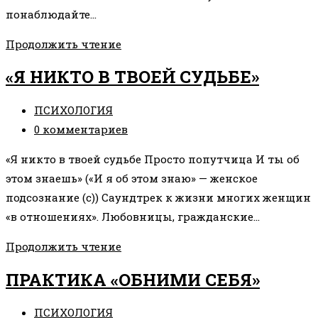
понаблюдайте…
ПРАКТИКА
Продолжить чтение
«Я
«Я НИКТО В ТВОЕЙ СУДЬБЕ»
—
БОГАТАЯ»
Рубрика
ПСИХОЛОГИЯ
записи:
Комментарии
0 комментариев
к
«Я никто в твоей судьбе Просто попутчица И ты об
записи:
этом знаешь» («И я об этом знаю» — женское
подсознание (с)) Саундтрек к жизни многих женщин
«в отношениях». Любовницы, гражданские…
«Я
Продолжить чтение
НИКТО
ПРАКТИКА «ОБНИМИ СЕБЯ»
В
ТВОЕЙ
Рубрика
ПСИХОЛОГИЯ