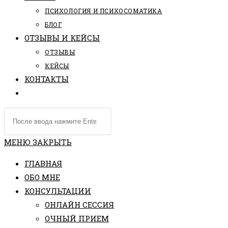
ПCИХОЛОГИЯ И ПСИХОСОМАТИКА
БЛОГ
ОТЗЫВЫ И КЕЙСЫ
ОТЗЫВЫ
КЕЙСЫ
КОНТАКТЫ
ПЕРЕКЛЮЧИТЬ
ПОИСК
Поиск
ПО
на
ВЕБ-
сайте
МЕНЮ
ЗАКРЫТЬ
САЙТУ
ГЛАВНАЯ
ОБО МНЕ
КОНСУЛЬТАЦИИ
ОНЛАЙН СЕССИЯ
ОЧНЫЙ ПРИЕМ