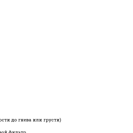
ости до гнева или грусти)
свой фильтр